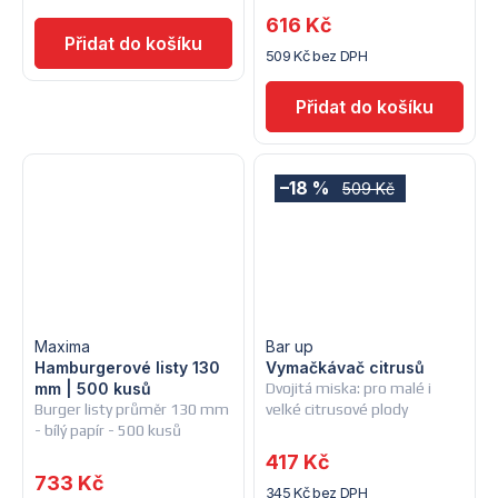
616 Kč
509 Kč bez DPH
–18 %
509 Kč
Maxima
Bar up
Hamburgerové listy 130
Vymačkávač citrusů
mm | 500 kusů
Dvojitá miska: pro malé i
Burger listy průměr 130 mm
velké citrusové plody
- bílý papír - 500 kusů
417 Kč
733 Kč
345 Kč bez DPH