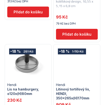
313 Kč bez DPH
kolébkový design, 10,55 x
r
o
5,15 x 6,8 cm
o
d
95 Kč
d
79 Kč bez DPH
u
u
k
k
t
t
–18 %
–18 %
281 Kč
1 110 Kč
ů
ů
Hendi
Hendi
Lis na hamburgery,
Litinový tortillový lis,
o120x(H)80mm
HENDI,
350x265x(H)170mm
230 Kč
909 Kč