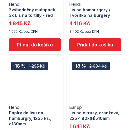
Hendi
Hendi
Zvýhodněný multipack -
Lis na hamburgery /
3x Lis na tortilly - red
Tvořítko na burgery
1 845 Kč
4 116 Kč
1 525 Kč bez DPH
3 402 Kč bez DPH
–18 %
–18 %
1 295 Kč
2 004 Kč
Hendi
Bar up
Papíry do lisu na
Lis na citrusy, oranžový,
hamburgry, 1255 ks.,
225x180x(H)510mm
o130mm
1 641 Kč