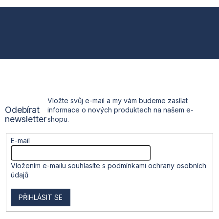
o
d
v
a
Z
á
c
n
í
á
í
p
r
p
v
k
a
y
v
t
ý
Vložte svůj e-mail a my vám budeme zasílat
p
Odebírat
informace o nových produktech na našem e-
i
í
newsletter
shopu.
s
u
E-mail
Vložením e-mailu souhlasíte s
podmínkami ochrany osobních
údajů
PŘIHLÁSIT SE