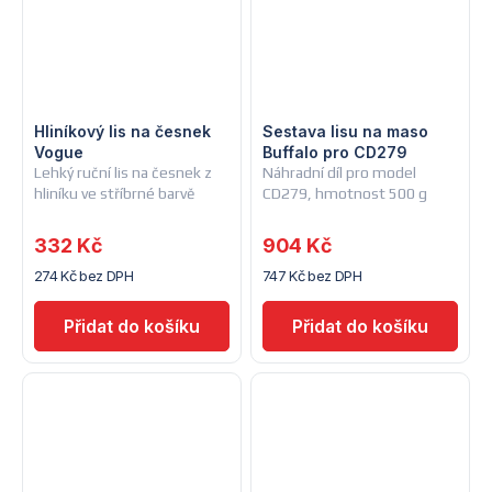
Hliníkový lis na česnek
Sestava lisu na maso
Vogue
Buffalo pro CD279
Lehký ruční lis na česnek z
Náhradní díl pro model
hliníku ve stříbrné barvě
CD279, hmotnost 500 g
332 Kč
904 Kč
274 Kč bez DPH
747 Kč bez DPH