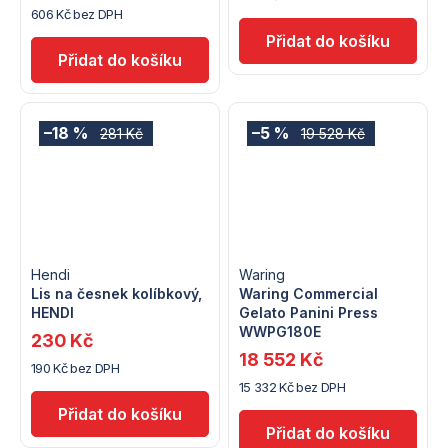
606 Kč bez DPH
–18 %
–5 %
281 Kč
19 528 Kč
Hendi
Waring
Lis na česnek kolíbkový,
Waring Commercial
HENDI
Gelato Panini Press
WWPG180E
230 Kč
18 552 Kč
190 Kč bez DPH
15 332 Kč bez DPH