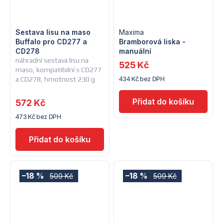
Sestava lisu na maso
Maxima
Buffalo pro CD277 a
Bramborová liska -
CD278
manuální
náhradní sestava lisu na
525 Kč
maso, kompatibilní s CD277
434 Kč bez DPH
a CD278, hmotnost 230 g
572 Kč
473 Kč bez DPH
–18 %
–18 %
509 Kč
509 Kč