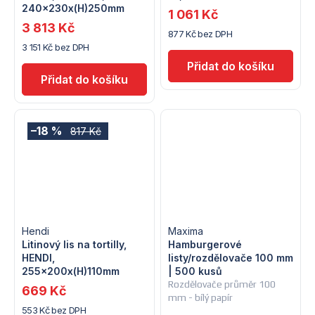
240x230x(H)250mm
1 061 Kč
3 813 Kč
877 Kč bez DPH
3 151 Kč bez DPH
–18 %
817 Kč
Hendi
Maxima
Litinový lis na tortilly,
Hamburgerové
HENDI,
listy/rozdělovače 100 mm
255x200x(H)110mm
| 500 kusů
Rozdělovače průměr 100
669 Kč
mm - bílý papír
553 Kč bez DPH