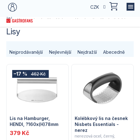
Přejít
NÁKU
CZK
na
KOŠÍK
obsah
Domů
Kategorie zboží
Vybavení kuchyně
Kuchyňský inventá
Lisy
Ř
Nejprodávanější
Nejlevnější
Nejdražší
Abecedně
a
V
z
–17 %
462 Kč
ý
e
p
n
i
í
s
Lis na Hamburger,
Kolébkový lis na česnek
p
HENDI, ?160x(H)78mm
Nisbets Essentials -
nerez
p
379 Kč
r
nerezová ocel, černý,