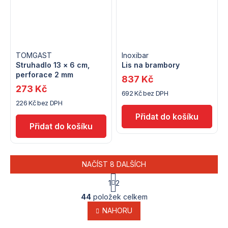
TOMGAST
Inoxibar
Struhadlo 13 × 6 cm,
Lis na brambory
perforace 2 mm
837 Kč
273 Kč
692 Kč bez DPH
226 Kč bez DPH
NAČÍST 8 DALŠÍCH
S
1
2
t
O
r
44
položek celkem
v
á
l
NAHORU
n
k
á