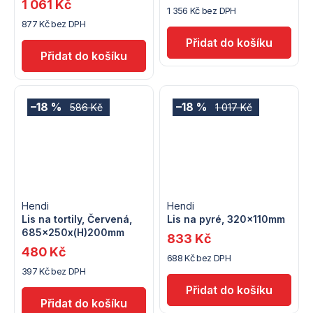
1 061 Kč
1 356 Kč bez DPH
877 Kč bez DPH
–18 %
–18 %
586 Kč
1 017 Kč
Hendi
Hendi
Lis na tortily, Červená,
Lis na pyré, 320x110mm
685x250x(H)200mm
833 Kč
480 Kč
688 Kč bez DPH
397 Kč bez DPH