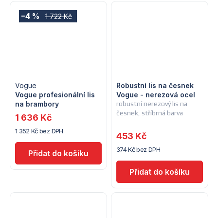
–4 %
1 722 Kč
Vogue
Robustní lis na česnek
Vogue profesionální lis
Vogue - nerezová ocel
na brambory
robustní nerezový lis na
česnek, stříbrná barva
1 636 Kč
1 352 Kč bez DPH
453 Kč
374 Kč bez DPH