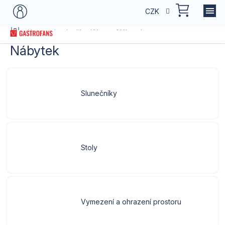
Přejít
NÁKU
CZK
na
KOŠÍK
obsah
Domů
Kategorie zboží
Káva
Nábytek
Nábytek
Slunečníky
Stoly
Vymezení a ohrazení prostoru