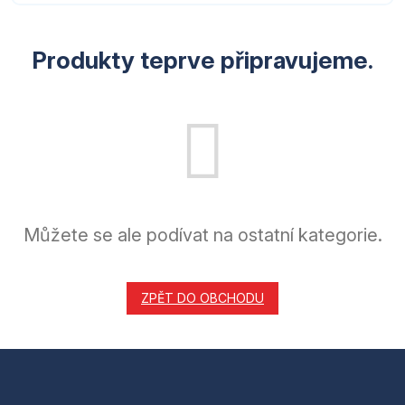
Produkty teprve připravujeme.
Můžete se ale podívat na ostatní kategorie.
ZPĚT DO OBCHODU
Z
á