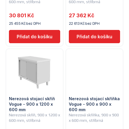
600 mm, stříbrná
600 mm, stříbrná
r
o
30 801 Kč
27 362 Kč
o
d
25 455 Kč bez DPH
22 613 Kč bez DPH
d
u
u
k
k
t
t
ů
ů
Nerezová stojací skříň
Nerezová stojací skříňka
Vogue - 900 x 1200 x
Vogue - 900 x 900 x
600 mm
600 mm
Nerezová skříň, 900 x 1200 x
Nerezová skříňka, 900 x 900
600 mm, stříbrná
x 600 mm, stříbrná