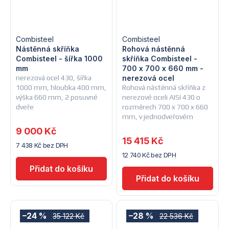
Combisteel
Combisteel
Nástěnná skříňka
Rohová nástěnná
Combisteel - šířka 1000
skříňka Combisteel -
mm
700 x 700 x 660 mm -
nerezová ocel 430, šířka
nerezová ocel
1000 mm, hloubka 400 mm,
Rohová nástěnná skříňka z
výška 660 mm, 2 posuvné
nerezové oceli AISI 430 o
dveře
rozměrech 700 x 700 x 660
mm, v jednodveřovém
provedení s jednou policí
9 000 Kč
15 415 Kč
7 438 Kč bez DPH
12 740 Kč bez DPH
–24 %
–28 %
35 122 Kč
22 536 Kč