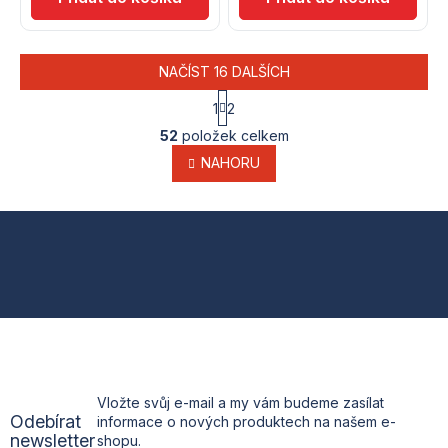
NAČÍST 16 DALŠÍCH
S
1
2
t
O
r
52
položek celkem
v
á
l
NAHORU
n
k
á
o
d
v
a
Z
á
c
n
í
á
í
p
r
p
v
k
a
y
v
t
ý
Vložte svůj e-mail a my vám budeme zasílat
p
Odebírat
informace o nových produktech na našem e-
i
í
newsletter
shopu.