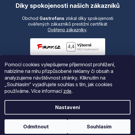
Díky spokojenosti našich zákazníků
Obchod
Gastrofans
získal díky spokojenosti
ověřených zákazníků prestižní certifikát
Ověřeno zákazníky
.
Pomocí cookies vylepšujeme příjemnost prohlížení,
nabízíme na míru přizpůsobené reklamy či obsah a
analyzujeme návštěvnost stránky. Kliknutím na
„Souhlasím“ vyjadřujete souhlas s tím, jak cookies
používáme.
Více informací
zde
.
Vytvořil Shoptet
Nastavení
Copyright 2026
Gastrofans.cz
. Všechna práva vyhrazena.
Odmítnout
Souhlasím
Upravit nastavení cookies