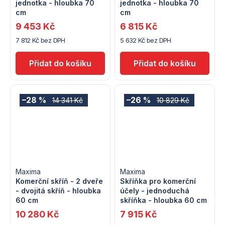
jednotka - hloubka 70
jednotka - hloubka 70
cm
cm
9 453 Kč
6 815 Kč
7 812 Kč bez DPH
5 632 Kč bez DPH
–28 %
–26 %
14 341 Kč
10 829 Kč
Maxima
Maxima
Komerční skříň - 2 dveře
Skříňka pro komerční
- dvojitá skříň - hloubka
účely - jednoduchá
60 cm
skříňka - hloubka 60 cm
10 280 Kč
7 915 Kč