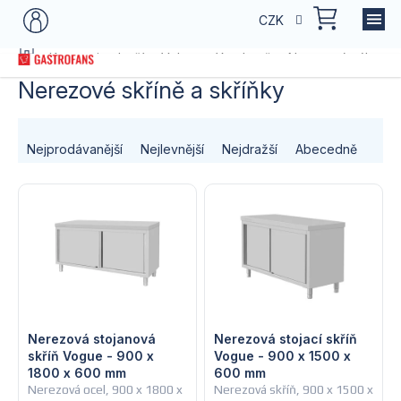
Přejít
NÁKU
CZK
na
KOŠÍK
obsah
Domů
Kategorie zboží
Vybavení kuchyně
Nerezový nábytek
Nerezové skříně a skříňky
Ř
Nejprodávanější
Nejlevnější
Nejdražší
Abecedně
a
V
z
ý
e
p
n
i
í
s
Nerezová stojanová
Nerezová stojací skříň
p
skříň Vogue - 900 x
Vogue - 900 x 1500 x
1800 x 600 mm
600 mm
p
r
Nerezová ocel, 900 x 1800 x
Nerezová skříň, 900 x 1500 x