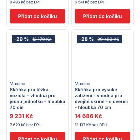
8 496 Kč bez DPH
6 541 Kč bez DPH
–29 %
–28 %
13 170 Kč
20 488 Kč
Maxima
Maxima
Skříňka pro těžká
Skříňka pro vysoké
vozidla - vhodná pro
zatížení - vhodná pro
jednu jednotku - hloubka
dvojité skříně - s dveřmi
70 cm
- hloubka 70 cm
9 231 Kč
14 686 Kč
7 629 Kč bez DPH
12 137 Kč bez DPH