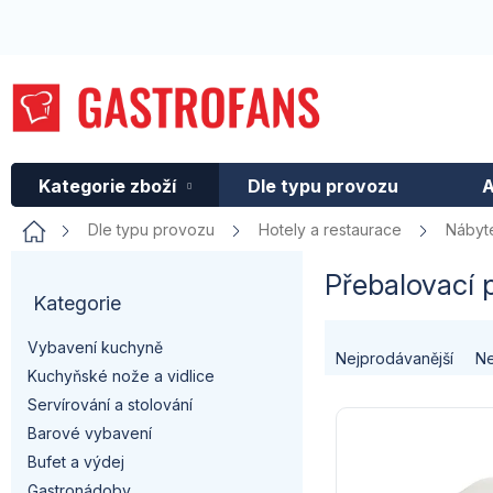
Přejít
na
obsah
Kategorie zboží
Dle typu provozu
A
Domů
Dle typu provozu
Hotely a restaurace
Nábyt
P
Přebalovací 
Kategorie
Přeskočit
o
kategorie
Ř
Vybavení kuchyně
s
Nejprodávanější
Ne
Kuchyňské nože a vidlice
a
t
Servírování a stolování
V
z
Barové vybavení
r
ý
Bufet a výdej
e
Gastronádoby