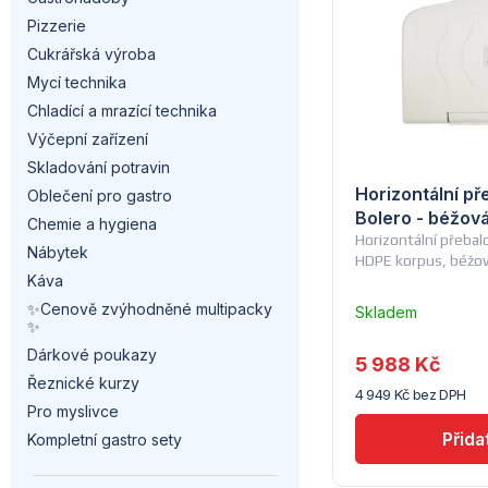
a
p
n
Pizzerie
n
i
Cukrářská výroba
í
Mycí technika
n
s
p
Chladící a mrazící technika
í
Výčepní zařízení
p
r
Skladování potravin
p
r
Horizontální př
Oblečení pro gastro
o
Bolero - béžov
a
Chemie a hygiena
o
Horizontální přebal
d
Nábytek
HDPE korpus, béžov
n
d
Káva
u
✨Cenově zvýhodněné multipacky
e
Skladem
u
✨
u
k
dodavatele
l
Dárkové poukazy
5 988 Kč
k
(10)
t
Řeznické kurzy
4 949 Kč bez DPH
t
Pro myslivce
ů
Kompletní gastro sety
ů