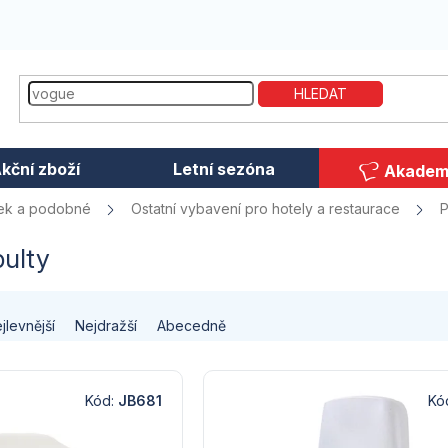
HLEDAT
kční zboží
Letní sezóna
Akadem
ek a podobné
Ostatní vybavení pro hotely a restaurace
P
pulty
jlevnější
Nejdražší
Abecedně
Kód:
JB681
Kó