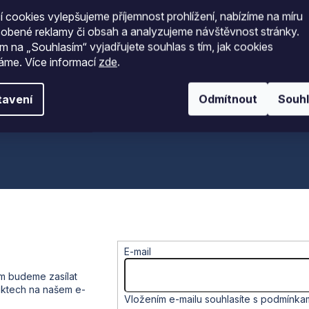
 cookies vylepšujeme příjemnost prohlížení, nabízíme na míru
sobené reklamy či obsah a analyzujeme návštěvnost stránky.
ím na „Souhlasím“ vyjadřujete souhlas s tím, jak cookies
váme.
Více informací
zde
.
tavení
Odmítnout
Souh
E-mail
ám budeme zasílat
uktech na našem e-
Vložením e-mailu souhlasíte s
podmínkam