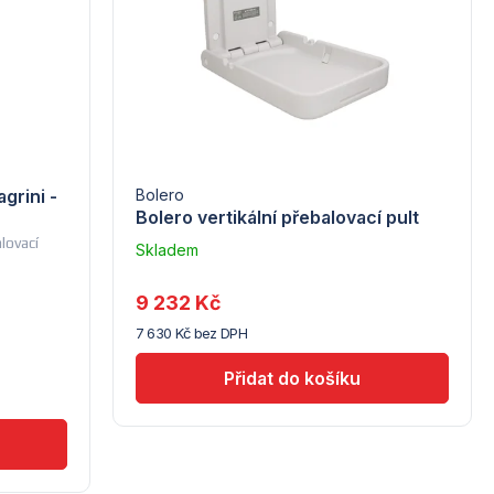
grini -
Bolero
Bolero vertikální přebalovací pult
lovací
Skladem
u
dodavatele
9 232 Kč
(10)
7 630 Kč bez DPH