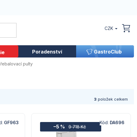
CZK
NÁK
KOŠ
Poradenství
GastroClub
ie
řebalovací pulty
3
položek celkem
d:
GF963
Kód:
DA696
–5 %
9 718 Kč