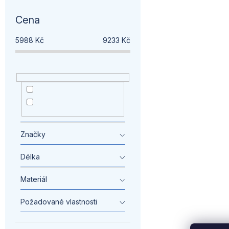
Cena
5988
Kč
9233
Kč
nemazat
1
Medailonek -
1
Univerzální
Značky
Délka
Materiál
Požadované vlastnosti