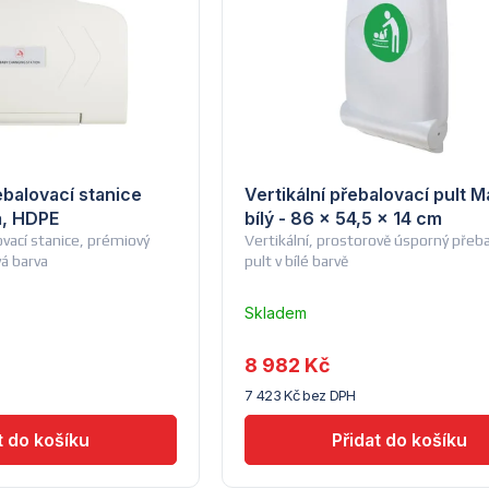
ebalovací stanice
Vertikální přebalovací pult Ma
á, HDPE
bílý - 86 x 54,5 x 14 cm
ovací stanice, prémiový
Vertikální, prostorově úsporný přeba
á barva
pult v bílé barvě
Skladem
u
dodavatele
8 982 Kč
(10)
7 423 Kč bez DPH