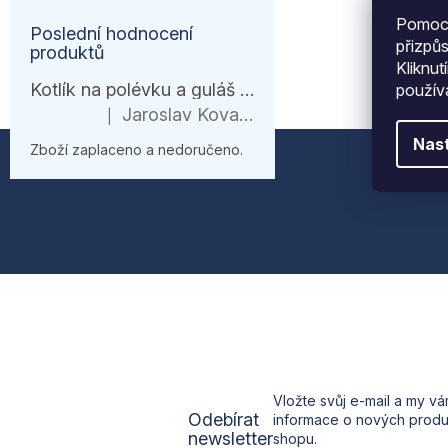
Pomocí
Poslední hodnocení
přizpů
produktů
Kliknut
Kotlík na polévku a guláš 10 l – černá várnice s ohřívačem
použí
Jaroslav Kovanda
|
Hodnocení produktu je 1 z 5 hvězdiček.
Z
Nas
Zboží zaplaceno a nedoručeno.
á
p
a
t
í
Vložte svůj e-mail a my v
Odebírat
informace o nových prod
newsletter
shopu.