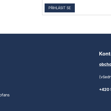
PŘIHLÁSIT SE
Kont
obcho
(všedn
+420 
ofans