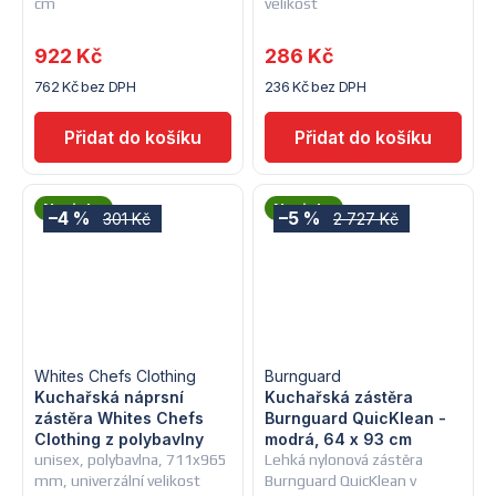
cm
velikost
922 Kč
286 Kč
762 Kč bez DPH
236 Kč bez DPH
Novinka
Novinka
–4 %
–5 %
301 Kč
2 727 Kč
Whites Chefs Clothing
Burnguard
Kuchařská náprsní
Kuchařská zástěra
zástěra Whites Chefs
Burnguard QuicKlean -
Clothing z polybavlny
modrá, 64 x 93 cm
unisex, polybavlna, 711x965
Lehká nylonová zástěra
mm, univerzální velikost
Burnguard QuicKlean v