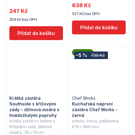
638 Kč
247 Kč
527 Kč bez DPH
204 Kč bez DPH
Novinka
–5 %
739 Kč
Krátká zástěra
Chef Works
Southside s křížovými
Kuchařská náprsní
zády – džínová modrá s
zástěra Chef Works -
hnědožlutými popruhy
černá
Krátká zástěra s laclem a
unisex, černá, polybavlna,
křížovými zády, džínová
610 × 860 mm
modrá, 78 x 70 cm