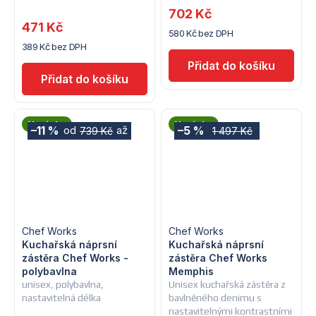
702 Kč
471 Kč
580 Kč bez DPH
389 Kč bez DPH
Novinka
Novinka
–11 %
–5 %
od
až
739 Kč
1 497 Kč
Chef Works
Chef Works
Kuchařská náprsní
Kuchařská náprsní
zástěra Chef Works -
zástěra Chef Works
polybavlna
Memphis
unisex, polybavlna,
Unisex kuchařská zástěra z
nastavitelná délka
bavlněného denimu s
nastavitelnými kontrastními