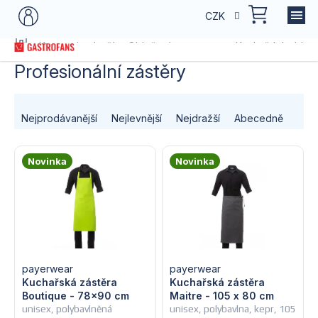
Přejít
NÁKU
CZK
na
KOŠÍK
obsah
Domů
Kategorie zboží
Oblečení pro gastro
Kuchařské obleč
Profesionální zástěry
Ř
Nejprodávanější
Nejlevnější
Nejdražší
Abecedně
a
V
z
Novinka
Novinka
ý
e
p
n
i
í
s
payerwear
payerwear
p
Kuchařská zástěra
Kuchařská zástěra
Boutique - 78x90 cm
Maitre - 105 x 80 cm
p
r
unisex, polybavlněná
unisex, polybavlna, kepr, 105