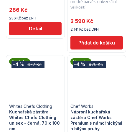
modré barvě s univerzální
velikostí
286 Kč
236 Kč bez DPH
2 590 Kč
Detail
2 141 Kč bez DPH
Novinka
Novinka
–4 %
–4 %
477 Kč
970 Kč
Whites Chefs Clothing
Chef Works
Kuchařská zástěra
Náprsní kuchařská
Whites Chefs Clothing
zástěra Chef Works
unisex - černá, 70 x 100
Premium s námořnickými
cm
a bílými pruhy