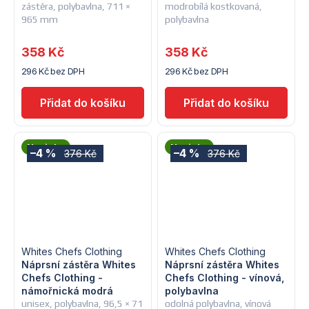
zástěra, polybavlna, 711 ×
modrobílá kostkovaná,
965 mm
polybavlna
358 Kč
358 Kč
296 Kč bez DPH
296 Kč bez DPH
Novinka
Novinka
–4 %
–4 %
376 Kč
376 Kč
Whites Chefs Clothing
Whites Chefs Clothing
Náprsní zástěra Whites
Náprsní zástěra Whites
Chefs Clothing -
Chefs Clothing - vínová,
námořnická modrá
polybavlna
unisex, polybavlna, 96,5 × 71
odolná polybavlna, vínová