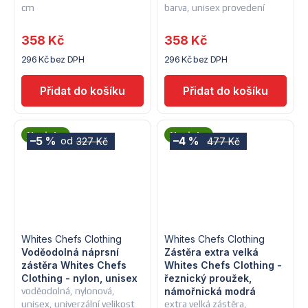
cm
barva, unisex provedení
358 Kč
358 Kč
296 Kč bez DPH
296 Kč bez DPH
Novinka
Novinka
–5 %
–4 %
od
327 Kč
477 Kč
Whites Chefs Clothing
Whites Chefs Clothing
Voděodolná náprsní
Zástěra extra velká
zástěra Whites Chefs
Whites Chefs Clothing -
Clothing - nylon, unisex
řeznický proužek,
voděodolná, nylonová,
námořnická modrá
unisex, univerzální velikost
extra velká zástěra,