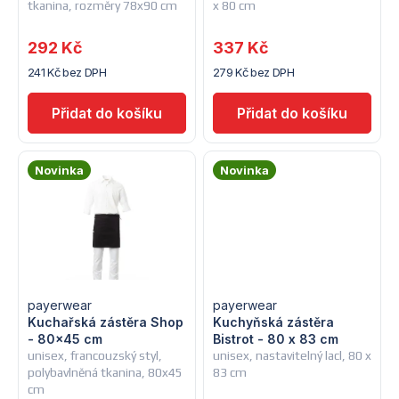
tkanina, rozměry 78x90 cm
x 80 cm
r
o
292 Kč
337 Kč
o
d
241 Kč bez DPH
279 Kč bez DPH
d
u
u
k
k
t
Novinka
Novinka
t
ů
ů
payerwear
payerwear
Kuchařská zástěra Shop
Kuchyňská zástěra
- 80x45 cm
Bistrot - 80 x 83 cm
unisex, francouzský styl,
unisex, nastavitelný lacl, 80 x
polybavlněná tkanina, 80x45
83 cm
cm