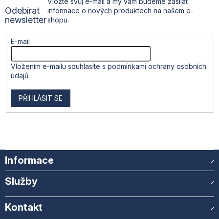
Vložte svůj e-mail a my vám budeme zasílat
y
Odebírat
informace o nových produktech na našem e-
v
í
newsletter
shopu.
ý
p
i
E-mail
s
u
Vložením e-mailu souhlasíte s
podmínkami ochrany osobních
údajů
PŘIHLÁSIT SE
Informace
Služby
Kontakt