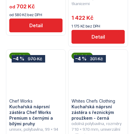
tkanicemi
702 Kč
od
od 580 Kč bez DPH
1 422 Kč
Detail
1 175 Kč bez DPH
Detail
Novinka
Novinka
–4 %
–4 %
970 Kč
301 Kč
Chef Works
Whites Chefs Clothing
Kuchařská náprsní
Kuchařská náprsní
zástěra Chef Works
zástěra s řeznickým
Premium s černými a
proužkem - černá
bílými pruhy
odolná polybavlna, rozměry
unisex, polybavlna, 99 × 94
710 × 970 mm, univerzální