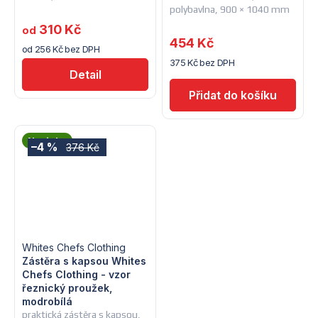
polybavlna, 900 × 1040 mm
310 Kč
od
454 Kč
od 256 Kč bez DPH
375 Kč bez DPH
Detail
Novinka
–4 %
376 Kč
Whites Chefs Clothing
Zástěra s kapsou Whites
Chefs Clothing - vzor
řeznický proužek,
modrobílá
praktická zástěra s kapsou,