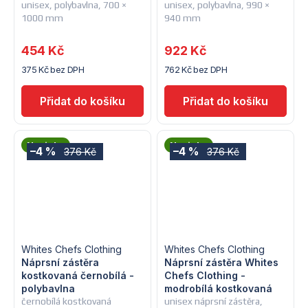
unisex, polybavlna, 700 ×
unisex, polybavlna, 990 ×
1000 mm
940 mm
454 Kč
922 Kč
375 Kč bez DPH
762 Kč bez DPH
Novinka
Novinka
–4 %
–4 %
376 Kč
376 Kč
Whites Chefs Clothing
Whites Chefs Clothing
Náprsní zástěra
Náprsní zástěra Whites
kostkovaná černobílá -
Chefs Clothing -
polybavlna
modrobílá kostkovaná
černobílá kostkovaná
unisex náprsní zástěra,