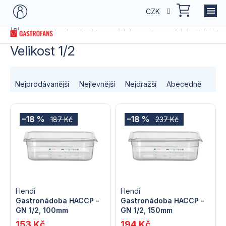
Přejít
NÁKU
CZK
na
KOŠÍK
obsah
Domů
Kategorie zboží
Gastronádoby
Gastronádoby HACCP &
Velikost 1/2
Ř
Nejprodávanější
Nejlevnější
Nejdražší
Abecedně
a
V
z
–18 %
–18 %
187 Kč
237 Kč
ý
e
p
n
i
í
s
Hendi
Hendi
p
Gastronádoba HACCP -
Gastronádoba HACCP -
GN 1/2, 100mm
GN 1/2, 150mm
p
r
153 Kč
194 Kč