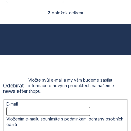
3
položek celkem
O
v
l
Z
á
d
á
a
c
p
í
p
a
r
v
t
k
Vložte svůj e-mail a my vám budeme zasílat
y
Odebírat
informace o nových produktech na našem e-
v
í
newsletter
shopu.
ý
p
i
E-mail
s
u
Vložením e-mailu souhlasíte s
podmínkami ochrany osobních
údajů