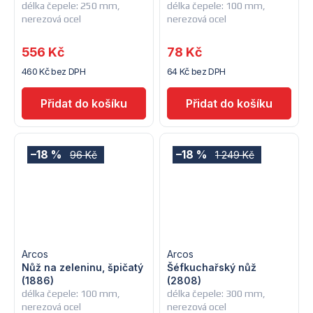
délka čepele: 250 mm,
délka čepele: 100 mm,
nerezová ocel
nerezová ocel
556 Kč
78 Kč
460 Kč bez DPH
64 Kč bez DPH
–18 %
–18 %
96 Kč
1 249 Kč
Arcos
Arcos
Nůž na zeleninu, špičatý
Šéfkuchařský nůž
(1886)
(2808)
délka čepele: 100 mm,
délka čepele: 300 mm,
nerezová ocel
nerezová ocel