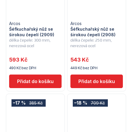
Arcos
Arcos
Šéfkuchařský nůž se
Šéfkuchařský nůž se
širokou čepelí (2909)
širokou čepelí (2908)
délka čepele: 300 mm,
délka čepele: 250 mm,
nerezová ocel
nerezová ocel
593 Kč
543 Kč
490 Kč bez DPH
449 Kč bez DPH
–17 %
–18 %
385 Kč
709 Kč