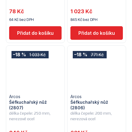
78 Kč
1 023 Kč
64 Kč bez DPH
845 Kč bez DPH
–18 %
–18 %
1 033 Kč
771 Kč
Arcos
Arcos
Šéfkuchařský nůž
Šéfkuchařský nůž
(2807)
(2806)
délka čepele: 250 mm,
délka čepele: 200 mm,
nerezové ocel
nerezová ocel