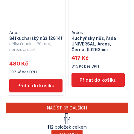
Arcos
Arcos
Šéfkuchařský nůž (2814)
Kuchyňský nůž, řada
délka čepele: 170 mm,
UNIVERSAL, Arcos,
nerezová ocel
Černá, (L)263mm
417 Kč
480 Kč
345 Kč bez DPH
397 Kč bez DPH
NAČÍST 36 DALŠÍCH
S
1
4
t
O
r
112
položek celkem
v
á