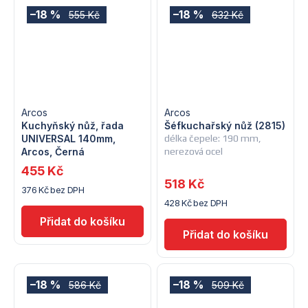
–18 %
–18 %
555 Kč
632 Kč
Arcos
Arcos
Kuchyňský nůž, řada
Šéfkuchařský nůž (2815)
UNIVERSAL 140mm,
délka čepele: 190 mm,
Arcos, Černá
nerezová ocel
455 Kč
518 Kč
376 Kč bez DPH
428 Kč bez DPH
–18 %
–18 %
586 Kč
509 Kč