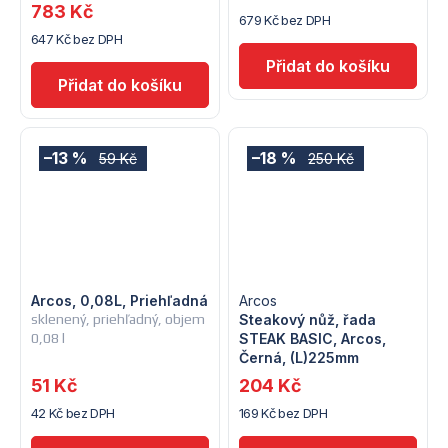
783 Kč
679 Kč bez DPH
647 Kč bez DPH
–13 %
–18 %
59 Kč
250 Kč
Arcos, 0,08L, Priehľadná
Arcos
sklenený, priehľadný, objem
Steakový nůž, řada
0,08 l
STEAK BASIC, Arcos,
Černá, (L)225mm
51 Kč
204 Kč
42 Kč bez DPH
169 Kč bez DPH