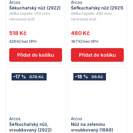
Arcos
Arcos
Šékuchařský nůž (2922)
Šéfkuchařský nůž (2921)
délka čepele: 250 mm,
délka čepele: 200 mm,
nerezová ocel
nerezová ocel
518 Kč
480 Kč
428 Kč bez DPH
397 Kč bez DPH
–17 %
–18 %
678 Kč
96 Kč
Arcos
Arcos
Šéfkuchařský nůž,
Nůž na zeleninu
vroubkovaný (2922)
vroubkovaný (1886)