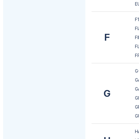
E
F1
F
F
F
F
F
G
G
G
G
G
G
G
H