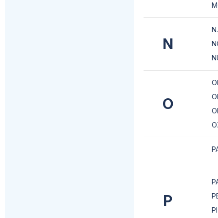
M
N.
N
N
N
O
O
O
O
O
P
P
P
P
P