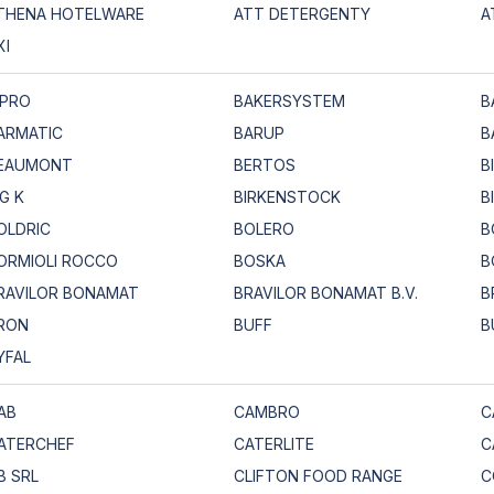
THENA HOTELWARE
ATT DETERGENTY
A
XI
.PRO
BAKERSYSTEM
B
ARMATIC
BARUP
B
EAUMONT
BERTOS
B
IG K
BIRKENSTOCK
B
OLDRIC
BOLERO
B
ORMIOLI ROCCO
BOSKA
B
RAVILOR BONAMAT
BRAVILOR BONAMAT B.V.
B
RON
BUFF
B
YFAL
AB
CAMBRO
C
ATERCHEF
CATERLITE
C
B SRL
CLIFTON FOOD RANGE
C