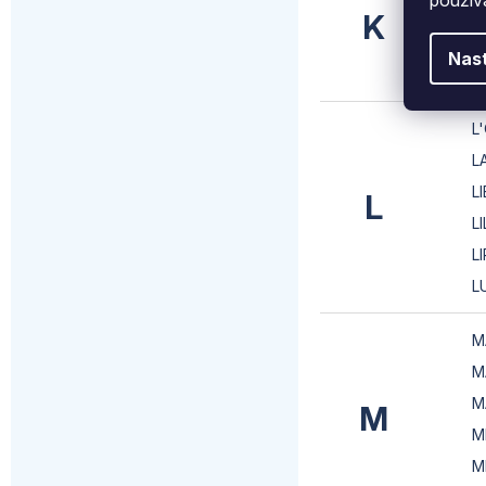
K
K
K
Nas
K
L
L
L
L
L
L
L
M
M
M
M
M
M