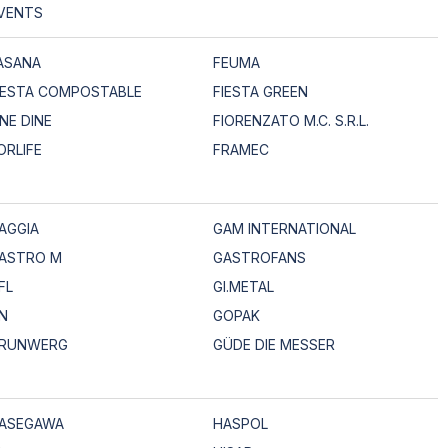
VENTS
ASANA
FEUMA
IESTA COMPOSTABLE
FIESTA GREEN
INE DINE
FIORENZATO M.C. S.R.L.
ORLIFE
FRAMEC
AGGIA
GAM INTERNATIONAL
ASTRO M
GASTROFANS
FL
GI.METAL
N
GOPAK
RUNWERG
GÜDE DIE MESSER
ASEGAWA
HASPOL