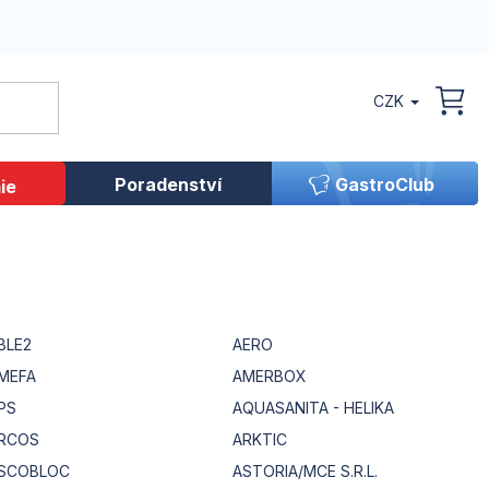
CZK
NÁK
KOŠ
Poradenství
GastroClub
ie
BLE2
AERO
MEFA
AMERBOX
PS
AQUASANITA - HELIKA
RCOS
ARKTIC
SCOBLOC
ASTORIA/MCE S.R.L.