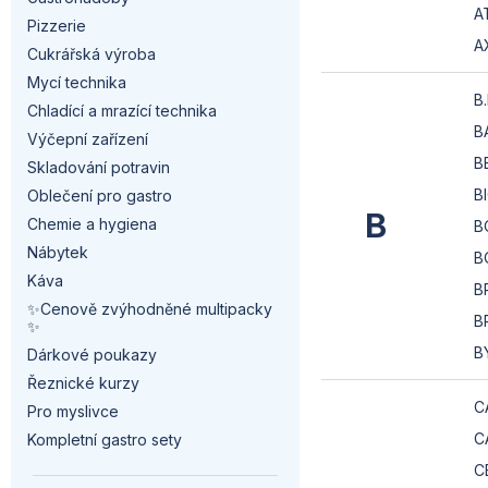
a
A
Pizzerie
n
A
Cukrářská výroba
Mycí technika
n
B
Chladící a mrazící technika
B
í
Výčepní zařízení
B
Skladování potravin
p
B
Oblečení pro gastro
B
a
Chemie a hygiena
B
Nábytek
B
n
Káva
B
✨Cenově zvýhodněné multipacky
e
B
✨
B
l
Dárkové poukazy
Řeznické kurzy
C
Pro myslivce
C
Kompletní gastro sety
C