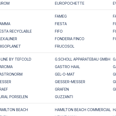
UROM
EUROPOCHETTE
E
FAMEG
F
IAMMA
FIESTA
F
IESTA RECYCLABLE
FIFO
F
LEXALINER
FONDERIA FINCO
F
RIGOPLANET
FRUCOSOL
-LINE BY TEFCOLD
G.SCHOLL APPARATEBAU GMBH
G
ARCIMA
GASTRO HAAL
G
ASTRONORM
GEL-O-MAT
G
IESSER
GIESSER-MESSER
G
RAEF
GRAFEN
G
URAL PORSELEN
GUZZANTI
AMILTON BEACH
HAMILTON BEACH COMMERCIAL
H