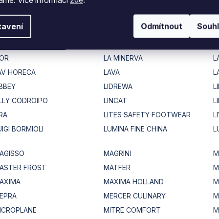
ETER
KILNER
K
ITCHEN CRAFT
KITCHENAID
K
tavení
Odmítnout
Souh
RISTALLON
KROMO
'OR
LA MINERVA
L
AV HORECA
LAVA
L
IBBEY
LIDREWA
L
ILLY CODROIPO
LINCAT
L
IRA
LITES SAFETY FOOTWEAR
L
UIGI BORMIOLI
LUMINA FINE CHINA
L
AGISSO
MAGRINI
M
ASTER FROST
MATFER
M
AXIMA
MAXIMA HOLLAND
M
EPRA
MERCER CULINARY
M
ICROPLANE
MITRE COMFORT
M