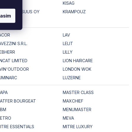
INOX
KISAG
ONETEOLLISUUS OY
KRAMPOUZ
lasím
ACOR
LAV
AVEZZINI S.R.L.
LELIT
IEBHERR
LILLY
INCAT LIMITED
LION HAIRCARE
IVIN'OUTDOOR
LONDON WOK
UMINARC
LUZERNE
APA
MASTER CLASS
ATFER BOURGEAT
MAXCHIEF
BM
MENUMASTER
ETRO
MEVA
ITRE ESSENTIALS
MITRE LUXURY