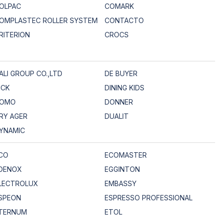
OLPAC
COMARK
OMPLASTEC ROLLER SYSTEM
CONTACTO
RITERION
CROCS
ALI GROUP CO.,LTD
DE BUYER
ICK
DINING KIDS
OMO
DONNER
RY AGER
DUALIT
YNAMIC
CO
ECOMASTER
DENOX
EGGINTON
LECTROLUX
EMBASSY
SPEON
ESPRESSO PROFESSIONAL
TERNUM
ETOL