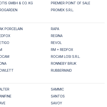
OTIS GMBH & CO. KG
PREMIER POINT OF SALE
ROGARDEN
PROMEK S.R.L.
AK PORCELAIN
RAPA
EDFOX
REGINA
ETIGO
REVOL
M
RM + REDFOX
OCAM
ROCAM LOSI S.R.L.
ONA
RONNEBY BRUK
OWLETT
RUBBERMAID
ALTER
SAMMIC
ANIFINE
SANTOS
AVE
SAVOY