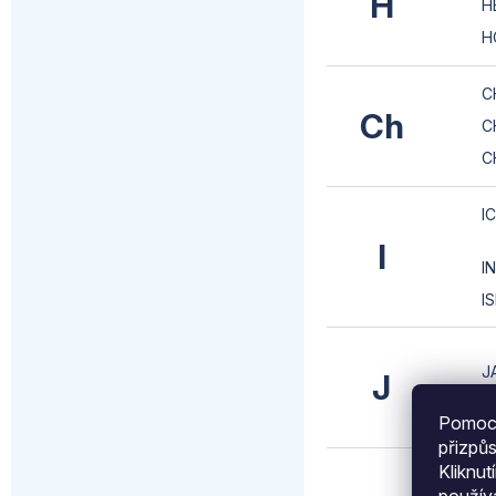
H
H
H
C
Ch
C
C
I
I
I
I
J
J
J
Pomocí
přizpů
Kliknut
K
použí