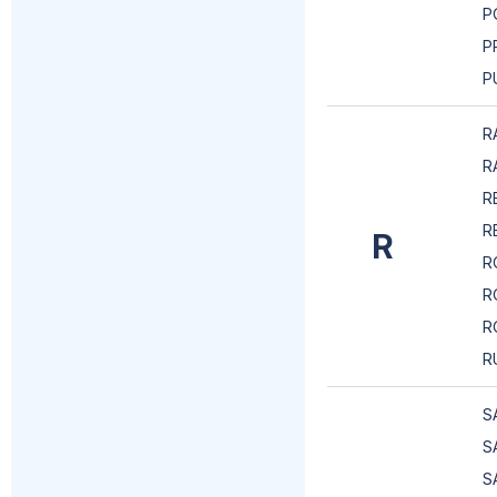
P
P
P
R
R
R
R
R
R
R
R
R
S
S
S