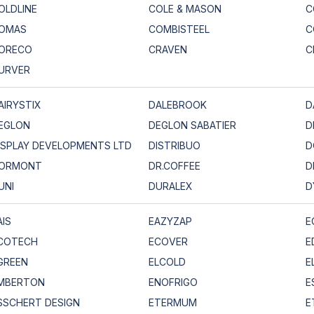
OLDLINE
COLE & MASON
C
OMAS
COMBISTEEL
C
ORECO
CRAVEN
C
URVER
AIRYSTIX
DALEBROOK
D
EGLON
DEGLON SABATIER
D
ISPLAY DEVELOPMENTS LTD
DISTRIBUO
D
ORMONT
DR.COFFEE
D
UNI
DURALEX
D
AIS
EAZYZAP
E
COTECH
ECOVER
E
GREEN
ELCOLD
E
MBERTON
ENOFRIGO
E
SSCHERT DESIGN
ETERMUM
E