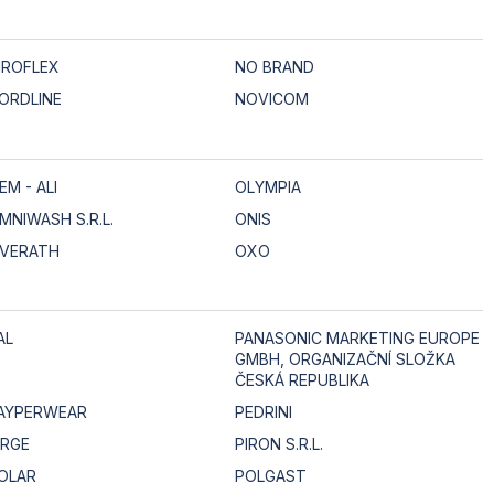
IROFLEX
NO BRAND
ORDLINE
NOVICOM
EM - ALI
OLYMPIA
MNIWASH S.R.L.
ONIS
VERATH
OXO
AL
PANASONIC MARKETING EUROPE
GMBH, ORGANIZAČNÍ SLOŽKA
ČESKÁ REPUBLIKA
AYPERWEAR
PEDRINI
IRGE
PIRON S.R.L.
OLAR
POLGAST