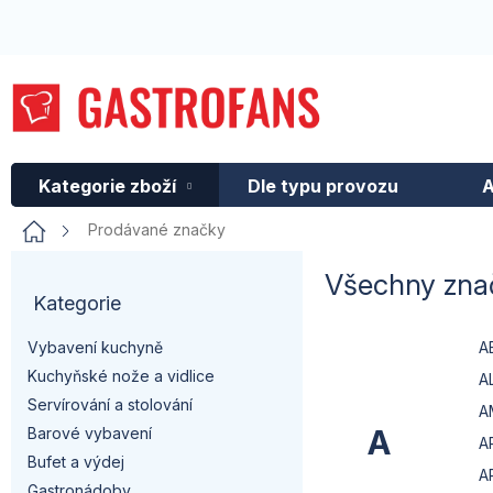
Přejít
na
obsah
Kategorie zboží
Dle typu provozu
A
Domů
Prodávané značky
P
Všechny zna
Kategorie
Přeskočit
o
kategorie
A
Vybavení kuchyně
s
Kuchyňské nože a vidlice
A
t
Servírování a stolování
A
A
Barové vybavení
A
r
Bufet a výdej
A
Gastronádoby