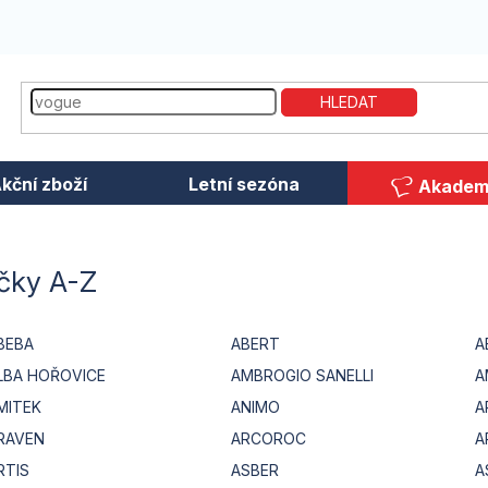
HLEDAT
kční zboží
Letní sezóna
Akadem
čky A-Z
BEBA
ABERT
A
LBA HOŘOVICE
AMBROGIO SANELLI
A
MITEK
ANIMO
A
RAVEN
ARCOROC
A
RTIS
ASBER
A