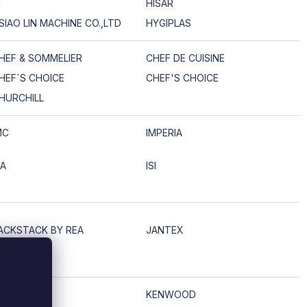
I
HISAR
SIAO LIN MACHINE CO.,LTD
HYGIPLAS
HEF & SOMMELIER
CHEF DE CUISINE
HEF´S CHOICE
CHEF'S CHOICE
HURCHILL
MC
IMPERIA
SA
ISI
ACKSTACK BY REA
JANTEX
UKA
DS
KENWOOD