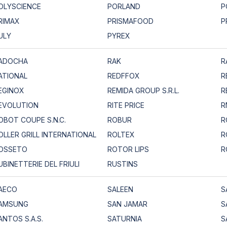
OLYSCIENCE
PORLAND
P
RIMAX
PRISMAFOOD
P
ULY
PYREX
ADOCHA
RAK
R
ATIONAL
REDFFOX
R
EGINOX
REMIDA GROUP S.R.L.
R
EVOLUTION
RITE PRICE
R
OBOT COUPE S.N.C.
ROBUR
R
OLLER GRILL INTERNATIONAL
ROLTEX
R
OSSETO
ROTOR LIPS
R
UBINETTERIE DEL FRIULI
RUSTINS
AECO
SALEEN
S
AMSUNG
SAN JAMAR
S
ANTOS S.A.S.
SATURNIA
S