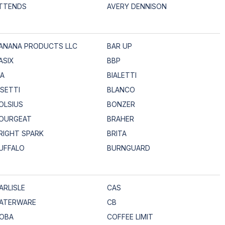
TTENDS
AVERY DENNISON
ANANA PRODUCTS LLC
BAR UP
ASIX
BBP
IA
BIALETTI
ISETTI
BLANCO
OLSIUS
BONZER
OURGEAT
BRAHER
RIGHT SPARK
BRITA
UFFALO
BURNGUARD
ARLISLE
CAS
ATERWARE
CB
OBA
COFFEE LIMIT