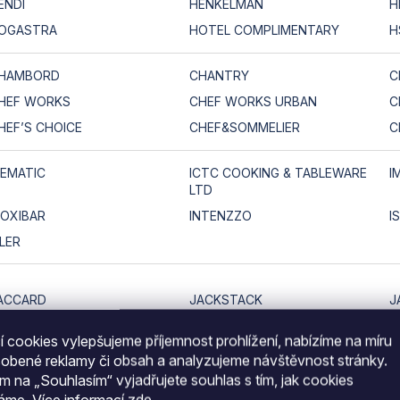
ENDI
HENKELMAN
H
OGASTRA
HOTEL COMPLIMENTARY
H
HAMBORD
CHANTRY
C
HEF WORKS
CHEF WORKS URBAN
C
HEF’S CHOICE
CHEF&SOMMELIER
C
CEMATIC
ICTC COOKING & TABLEWARE
I
LTD
NOXIBAR
INTENZZO
I
SLER
ACCARD
JACKSTACK
J
ET DRYER
JETINNO
J
 cookies vylepšujeme příjemnost prohlížení, nabízíme na míru
sobené reklamy či obsah a analyzujeme návštěvnost stránky.
ím na „Souhlasím“ vyjadřujete souhlas s tím, jak cookies
ASUMI
KAYSER
K
váme.
Více informací
zde
.