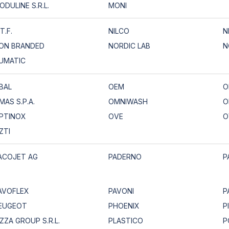
ODULINE S.R.L.
MONI
T.F.
NILCO
N
ON BRANDED
NORDIC LAB
N
UMATIC
BAL
OEM
O
MAS S.P.A.
OMNIWASH
O
PTINOX
OVE
O
ZTI
ACOJET AG
PADERNO
P
AVOFLEX
PAVONI
P
EUGEOT
PHOENIX
P
IZZA GROUP S.R.L.
PLASTICO
P