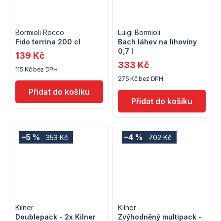
Bormioli Rocco
Luigi Bormioli
Fido terrina 200 cl
Bach láhev na lihoviny
0,7 l
139 Kč
333 Kč
115 Kč bez DPH
275 Kč bez DPH
–5 %
–4 %
353 Kč
702 Kč
Kilner
Kilner
Doublepack - 2x Kilner
Zvýhodněný multipack -