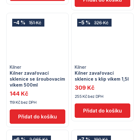
–4 %
–5 %
151 Kč
326 Kč
Kilner
Kilner
Kilner zavařovací
Kilner zavařovací
sklenice se šroubovacím
sklenice s klip víkem 1,5l
víkem 500ml
309 Kč
144 Kč
255 Kč bez DPH
119 Kč bez DPH
–6 %
–7 %
2 065 Kč
190 Kč