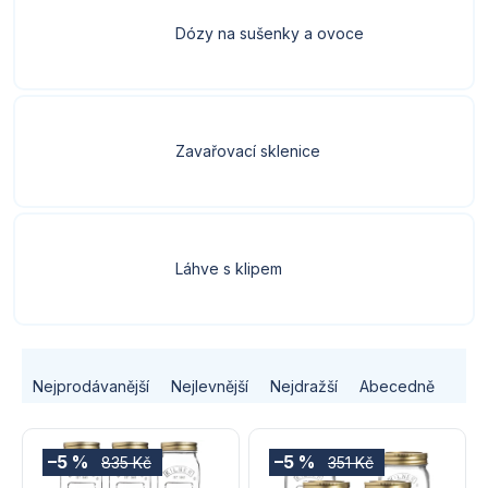
Dózy na sušenky a ovoce
Zavařovací sklenice
Láhve s klipem
Ř
Nejprodávanější
Nejlevnější
Nejdražší
Abecedně
a
V
z
–5 %
–5 %
835 Kč
351 Kč