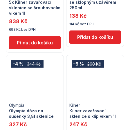
5x Kilner zavařovací
se sklopným uzávěrem
sklenice se šroubovacím
250ml
víkem 1l
138 Kč
838 Kč
114 Kč bez DPH
693 Kč bez DPH
–4 %
–5 %
344 Kč
260 Kč
Olympia
Kilner
Olympia dóza na
Kilner zavařovací
sušenky 3,8l sklenice
sklenice s klip víkem 1l
327 Kč
247 Kč