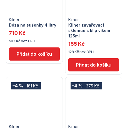
Kilner
Kilner
Dóza na sušenky 4 litry
Kilner zavařovací
sklenice s klip víkem
710 Kč
125ml
587 Kč bez DPH
155 Kč
128 Kč bez DPH
–4 %
–4 %
181 Kč
375 Kč
Kilner
Kilner