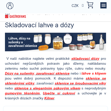
Přejít
NÁKU
CZK
na
KOŠÍK
obsah
Domů
Kategorie zboží
Skladování potravin
Skladovací nádo
Skladovací lahve a dózy
V naší nabídce najdete velmi praktické
skladovací dózy
pro
uchování nejrůznějších potravin jako džemy, nakládanou
zeleninu nebo suché potraviny typu rýže, cukru nebo mouky.
Dózy na sušenky
,
zavařovací sklenice
nebo i
láhve s klipem
jsou velmi dobrý pomocník. K dispozici máme
sklenice se
skleněnými víčky
, zavařovací
sklenice se šroubovacími víky
nebo
sklenice s elegantním pákovým víkem
s neprodyšným
gumovým těsněním
.
Upečte si cukroví
a uchovejte je v
krásných dózách značky
Kilner
.