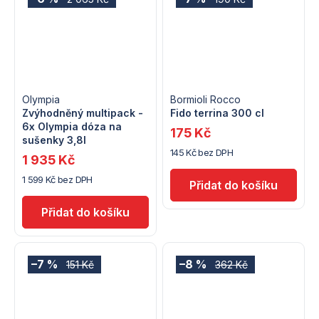
Olympia
Bormioli Rocco
Zvýhodněný multipack -
Fido terrina 300 cl
6x Olympia dóza na
175 Kč
sušenky 3,8l
145 Kč bez DPH
1 935 Kč
1 599 Kč bez DPH
–7 %
–8 %
151 Kč
362 Kč