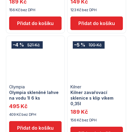
189 Kč
149 Kč
156 Kč bez DPH
123 Kč bez DPH
–4 %
–5 %
521 Kč
199 Kč
Olympia
Kilner
Olympia skleněné lahve
Kilner zavařovací
na vodu 1l 6 ks
sklenice s klip víkem
0,35l
495 Kč
189 Kč
409 Kč bez DPH
156 Kč bez DPH