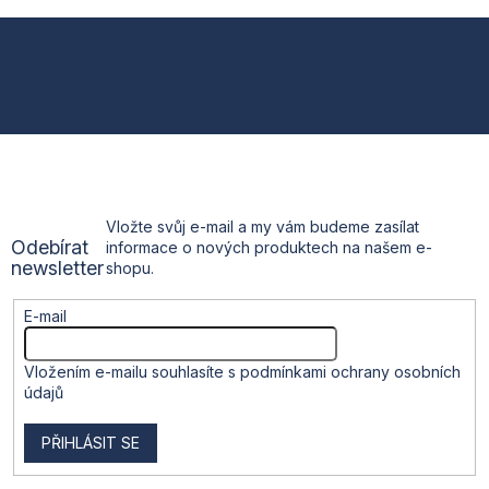
v
l
Z
á
d
á
a
c
p
í
p
a
r
v
t
k
Vložte svůj e-mail a my vám budeme zasílat
y
Odebírat
informace o nových produktech na našem e-
v
í
newsletter
shopu.
ý
p
i
E-mail
s
u
Vložením e-mailu souhlasíte s
podmínkami ochrany osobních
údajů
PŘIHLÁSIT SE