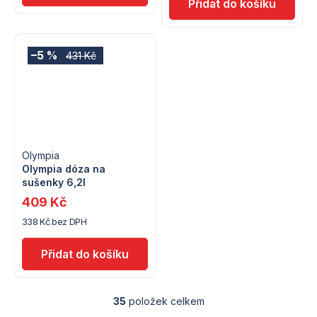
–5 %
431 Kč
Olympia
Olympia dóza na
sušenky 6,2l
409 Kč
338 Kč bez DPH
35
položek celkem
O