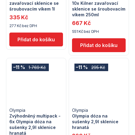
zavařovací sklenice se
10x Kilner zavařovací
šroubovacím víkem 1l
sklenice se šroubovacím
víkem 250ml
335 Kč
667 Kč
277 Kč bez DPH
551 Kč bez DPH
–11 %
–11 %
1 769 Kč
295 Kč
Olympia
Olympia
Zvýhodněný multipack -
Olympia dóza na
6x Olympia dóza na
sušenky 2,9l sklenice
sušenky 2,9l sklenice
hranatá
hranatá