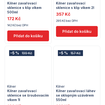
Kilner zavařovací
Kilner zavařovací
sklenice s klip víkem
sklenice s klip víkem 2l
500ml
357 Kč
172 Kč
295 Kč bez DPH
142 Kč bez DPH
–5 %
–5 %
199 Kč
157 Kč
Kilner
Kilner
Kilner zavařovací
Kilner zavařovací láhev
sklenice se šroubovacím
se sklopným uzávěrem
víkem 1l
550ml