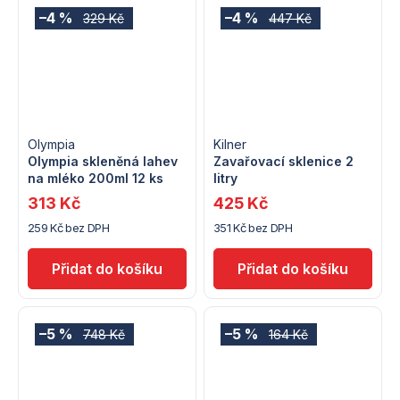
–4 %
–4 %
329 Kč
447 Kč
Olympia
Kilner
Olympia skleněná lahev
Zavařovací sklenice 2
na mléko 200ml 12 ks
litry
313 Kč
425 Kč
259 Kč bez DPH
351 Kč bez DPH
–5 %
–5 %
748 Kč
164 Kč