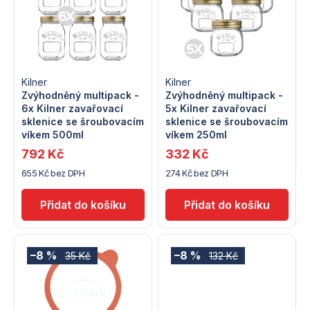
ý
e
p
n
i
í
s
Kilner
Kilner
p
Zvýhodněný multipack -
Zvýhodněný multipack -
6x Kilner zavařovací
5x Kilner zavařovací
p
r
sklenice se šroubovacím
sklenice se šroubovacím
víkem 500ml
víkem 250ml
r
o
792 Kč
332 Kč
o
655 Kč bez DPH
274 Kč bez DPH
d
d
u
u
k
k
–8 %
–8 %
35 Kč
132 Kč
t
t
ů