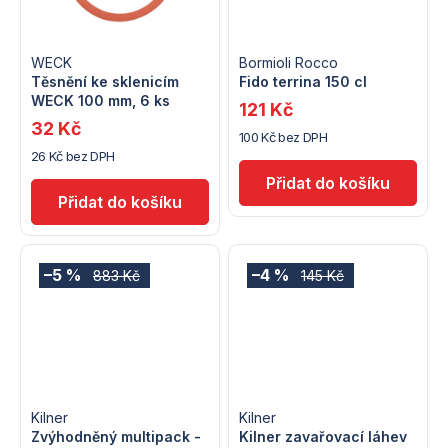
ů
WECK
Bormioli Rocco
Těsnění ke sklenicím
Fido terrina 150 cl
WECK 100 mm, 6 ks
121 Kč
32 Kč
100 Kč bez DPH
26 Kč bez DPH
–5 %
–4 %
883 Kč
145 Kč
Kilner
Kilner
Zvýhodněný multipack -
Kilner zavařovací láhev