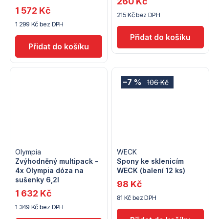
260 Kč
1 572 Kč
215 Kč bez DPH
1 299 Kč bez DPH
–7 %
106 Kč
Olympia
WECK
Zvýhodněný multipack -
Spony ke sklenicím
4x Olympia dóza na
WECK (balení 12 ks)
sušenky 6,2l
98 Kč
1 632 Kč
81 Kč bez DPH
1 349 Kč bez DPH