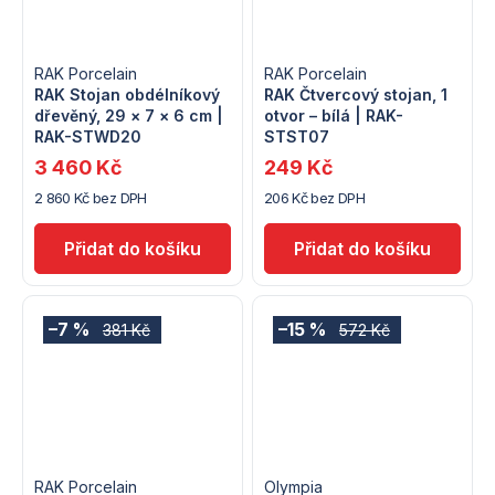
RAK Porcelain
RAK Porcelain
RAK Stojan obdélníkový
RAK Čtvercový stojan, 1
dřevěný, 29 × 7 × 6 cm |
otvor – bílá | RAK-
RAK-STWD20
STST07
3 460 Kč
249 Kč
2 860 Kč bez DPH
206 Kč bez DPH
–7 %
–15 %
381 Kč
572 Kč
RAK Porcelain
Olympia