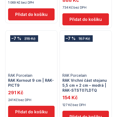
888 Kč
1 069 Kč bez DPH
734 Kč bez DPH
–7 %
–7 %
316 Kč
167 Kč
RAK Porcelain
RAK Porcelain
RAK Kornout 9 cm | RAK-
RAK Vrchní část stojanu
PICT9
5,5 cm × 2 cm – modrá |
RAK-STST07LDTQ
291 Kč
154 Kč
241 Kč bez DPH
127 Kč bez DPH