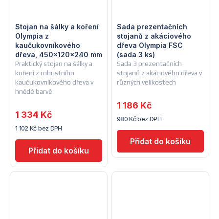
Stojan na šálky a koření
Sada prezentačních
Olympia z
stojanů z akáciového
kaučukovníkového
dřeva Olympia FSC
dřeva, 450x120x240 mm
(sada 3 ks)
Praktický stojan na šálky a
Sada 3 prezentačních
koření z robustního
stojanů z akáciového dřeva v
kaučukovníkového dřeva v
různých velikostech
hnědé barvě
1 186 Kč
1 334 Kč
980 Kč bez DPH
1 102 Kč bez DPH