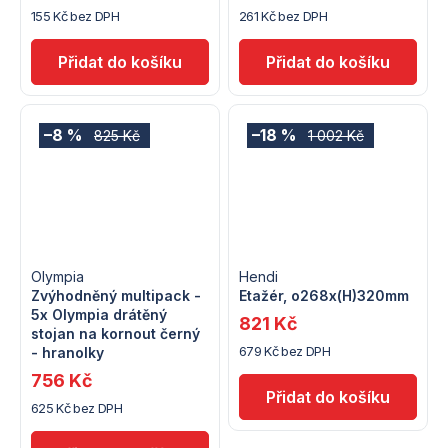
155 Kč bez DPH
261 Kč bez DPH
–8 %
–18 %
825 Kč
1 002 Kč
Olympia
Hendi
Zvýhodněný multipack -
Etažér, o268x(H)320mm
5x Olympia drátěný
821 Kč
stojan na kornout černý
679 Kč bez DPH
- hranolky
756 Kč
625 Kč bez DPH