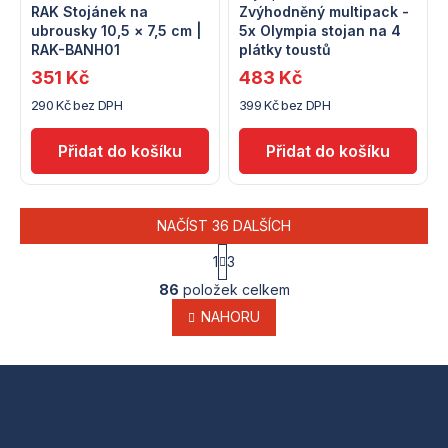
RAK Stojánek na
Zvýhodněný multipack -
ubrousky 10,5 × 7,5 cm |
5x Olympia stojan na 4
RAK-BANH01
plátky toustů
351 Kč
483 Kč
290 Kč bez DPH
399 Kč bez DPH
NAČÍST 36 DALŠÍCH
S
1
3
t
O
r
86
položek celkem
v
á
l
NAHORU
n
k
á
o
d
v
a
Z
á
c
n
í
á
í
p