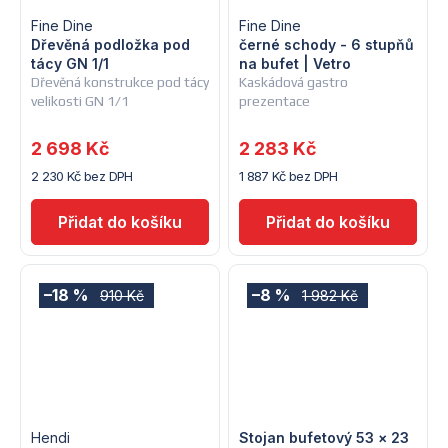
Fine Dine
Fine Dine
Dřevěná podložka pod
černé schody - 6 stupňů
tácy GN 1/1
na bufet | Vetro
Dřevěná konstrukce pod tácy
Kaskádová gastro
velikosti GN 1/1
prezentace
2 698 Kč
2 283 Kč
2 230 Kč bez DPH
1 887 Kč bez DPH
–18 %
–8 %
910 Kč
1 982 Kč
Hendi
Stojan bufetový 53 × 23