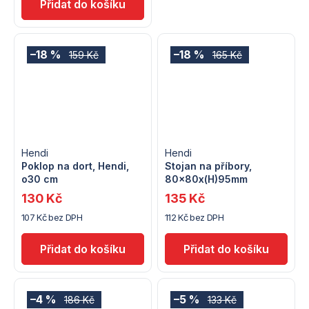
–18 %
–18 %
159 Kč
165 Kč
Hendi
Hendi
Poklop na dort, Hendi,
Stojan na příbory,
o30 cm
80x80x(H)95mm
130 Kč
135 Kč
107 Kč bez DPH
112 Kč bez DPH
–4 %
–5 %
186 Kč
133 Kč