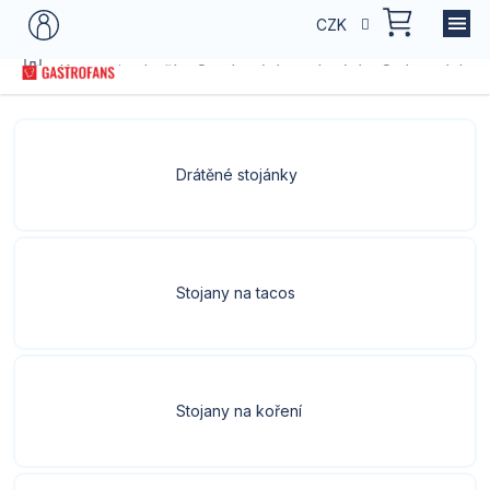
Přejít
NÁKU
CZK
na
KOŠÍK
obsah
Domů
Kategorie zboží
Servírování a stolování
Stolovací dopl
Drátěné stojánky
Stojany na tacos
Stojany na koření