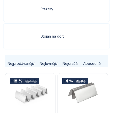
Etažéry
Stojan na dort
Ř
Nejprodávanější
Nejlevnější
Nejdražší
Abecedně
a
V
z
–18 %
–4 %
324 Kč
82 Kč
ý
e
p
n
i
í