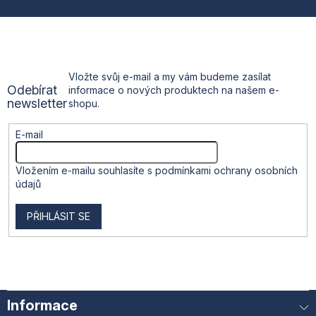
r
p
v
k
a
y
v
t
ý
Vložte svůj e-mail a my vám budeme zasílat
p
Odebírat
informace o nových produktech na našem e-
i
í
newsletter
shopu.
s
u
E-mail
Vložením e-mailu souhlasíte s
podmínkami ochrany osobních
údajů
PŘIHLÁSIT SE
Informace