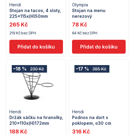
s
Hendi
Olympia
p
Stojan na tacos, 4 sloty,
Stojan na menu
225x115x(H)50mm
nerezový
p
r
265 Kč
78 Kč
r
219 Kč bez DPH
64 Kč bez DPH
o
o
d
d
u
u
–18 %
–17 %
230 Kč
385 Kč
k
k
t
t
ů
ů
Hendi
Hendi
Držák sáčku na hranolky,
Podnos na dort s
210x110x(H)172mm
poklopem, o30 cm
188 Kč
316 Kč