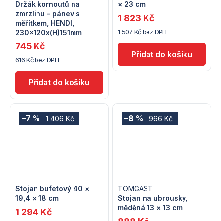
Držák kornoutů na
× 23 cm
zmrzlinu - pánev s
1 823 Kč
měřítkem, HENDI,
1 507 Kč bez DPH
230x120x(H)151mm
745 Kč
616 Kč bez DPH
–7 %
–8 %
1 406 Kč
966 Kč
Stojan bufetový 40 ×
TOMGAST
19,4 × 18 cm
Stojan na ubrousky,
měděná 13 × 13 cm
1 294 Kč