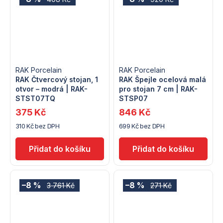
RAK Porcelain
RAK Porcelain
RAK Čtvercový stojan, 1
RAK Špejle ocelová malá
otvor – modrá | RAK-
pro stojan 7 cm | RAK-
STST07TQ
STSP07
375 Kč
846 Kč
310 Kč bez DPH
699 Kč bez DPH
–8 %
–8 %
3 761 Kč
271 Kč