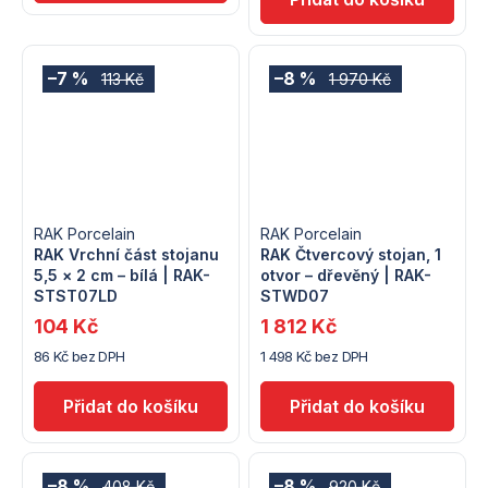
–7 %
–8 %
113 Kč
1 970 Kč
RAK Porcelain
RAK Porcelain
RAK Vrchní část stojanu
RAK Čtvercový stojan, 1
5,5 × 2 cm – bílá | RAK-
otvor – dřevěný | RAK-
STST07LD
STWD07
104 Kč
1 812 Kč
86 Kč bez DPH
1 498 Kč bez DPH
–8 %
–8 %
408 Kč
920 Kč