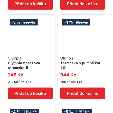
–5 %
–4 %
258 Kč
993 Kč
Olympia
Olympia
Olympia nerezová
Termoska s pumpičkou
termoska 1l
1,9l
245 Kč
944 Kč
202 Kč bez DPH
780 Kč bez DPH
–4 %
–5 %
1 194 Kč
1 252 Kč