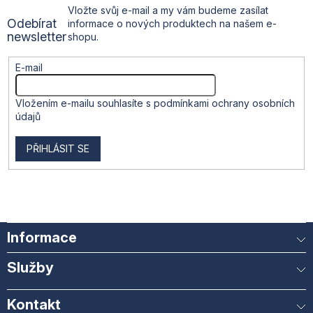
t
k
Vložte svůj e-mail a my vám budeme zasílat
y
Odebírat
informace o nových produktech na našem e-
v
í
newsletter
shopu.
ý
p
i
E-mail
s
u
Vložením e-mailu souhlasíte s
podmínkami ochrany osobních
údajů
PŘIHLÁSIT SE
Informace
Služby
Kontakt