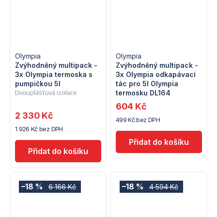
Olympia
Olympia
Zvýhodněný multipack -
Zvýhodněný multipack -
3x Olympia termoska s
3x Olympia odkapávací
pumpičkou 5l
tác pro 5l Olympia
Dvouplášťová izolace
termosku DL164
604 Kč
2 330 Kč
499 Kč bez DPH
1 926 Kč bez DPH
–18 %
–18 %
6 166 Kč
4 594 Kč