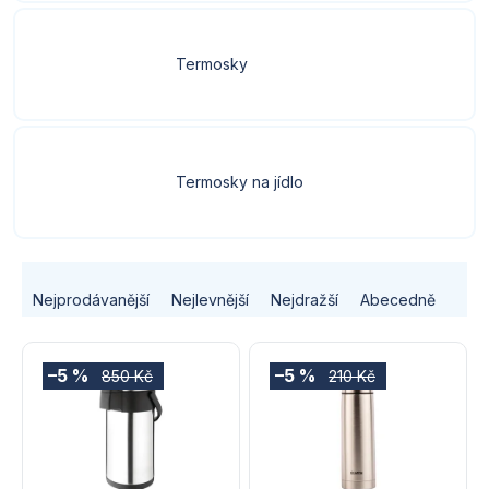
Termosky
Termosky na jídlo
Ř
Nejprodávanější
Nejlevnější
Nejdražší
Abecedně
a
V
z
–5 %
–5 %
850 Kč
210 Kč
ý
e
p
n