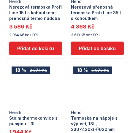
Hendi
Hendi
Nerezová termoska Profi
Nerezová přenosná
Line 15 l s kohoutkem –
termoska Profi Line 35 l
přenosná termo nádoba
s kohoutkem
3 586 Kč
4 368 Kč
2 964 Kč bez DPH
3 610 Kč bez DPH
–18 %
–18 %
2 374 Kč
5 673 Kč
Hendi
Hendi
Stolní thermokonvice s
Termoska na nápoje s
pumpou - 3L
výpustí, 18L,
230x420x(H)620mm
1 944 Kč