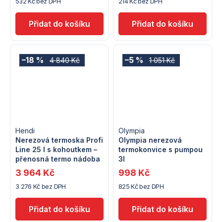
532 Kč bez DPH
214 Kč bez DPH
–18 %
–5 %
4 840 Kč
1 051 Kč
Hendi
Olympia
Nerezová termoska Profi
Olympia nerezová
Line 25 l s kohoutkem –
termokonvice s pumpou
přenosná termo nádoba
3l
3 964 Kč
998 Kč
3 276 Kč bez DPH
825 Kč bez DPH