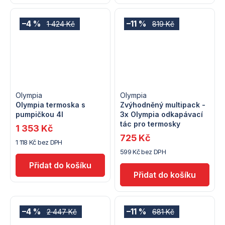
–4 %
–11 %
1 424 Kč
819 Kč
Olympia
Olympia
Olympia termoska s
Zvýhodněný multipack -
pumpičkou 4l
3x Olympia odkapávací
tác pro termosky
1 353 Kč
725 Kč
1 118 Kč bez DPH
599 Kč bez DPH
–4 %
–11 %
2 447 Kč
681 Kč