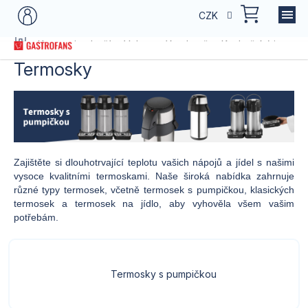
Přejít
NÁKU
CZK
na
KOŠÍK
obsah
Domů
Kategorie zboží
Vybavení kuchyně
Kuchyňský inventá
Termosky
Zajištěte si dlouhotrvající teplotu vašich nápojů a jídel s našimi
vysoce kvalitními termoskami. Naše široká nabídka zahrnuje
různé typy termosek, včetně termosek s pumpičkou, klasických
termosek a termosek na jídlo, aby vyhověla všem vašim
potřebám.
Termosky s pumpičkou