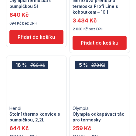
Olympia termoska s
Nerezová přenosná
pumpičkou 5l
termoska Profi Line s
kohoutkem – 10 l
840 Kč
3 434 Kč
694 Kč bez DPH
2 838 Kč bez DPH
–18 %
–5 %
786 Kč
273 Kč
Hendi
Olympia
Stolní thermo konvice s
Olympia odkapávací tác
pumpičkou, 2,2L
pro termosky
644 Kč
259 Kč