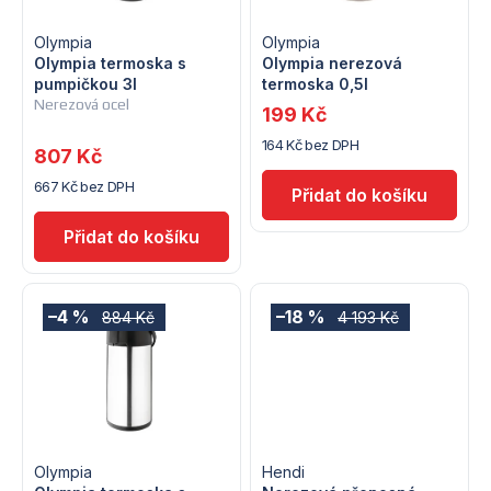
i
í
s
Olympia
Olympia
p
Olympia termoska s
Olympia nerezová
pumpičkou 3l
termoska 0,5l
p
r
Nerezová ocel
199 Kč
r
164 Kč bez DPH
o
807 Kč
o
667 Kč bez DPH
d
d
u
u
k
k
–4 %
–18 %
884 Kč
4 193 Kč
t
t
ů
ů
Olympia
Hendi