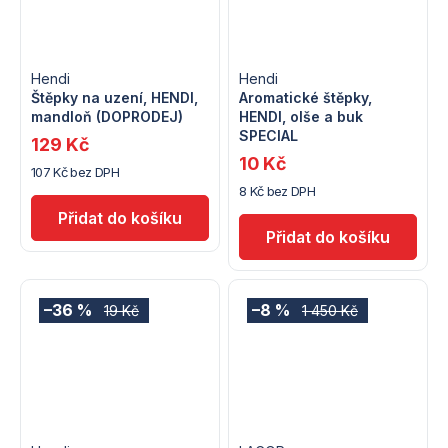
Hendi
Hendi
Štěpky na uzení, HENDI,
Aromatické štěpky,
mandloň (DOPRODEJ)
HENDI, olše a buk
SPECIAL
129 Kč
10 Kč
107 Kč bez DPH
8 Kč bez DPH
–36 %
–8 %
19 Kč
1 450 Kč