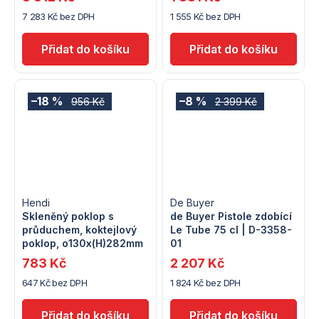
7 283 Kč bez DPH
1 555 Kč bez DPH
–18 %
–8 %
956 Kč
2 399 Kč
Hendi
De Buyer
Skleněný poklop s
de Buyer Pistole zdobící
průduchem, koktejlový
Le Tube 75 cl | D-3358-
poklop, o130x(H)282mm
01
783 Kč
2 207 Kč
647 Kč bez DPH
1 824 Kč bez DPH