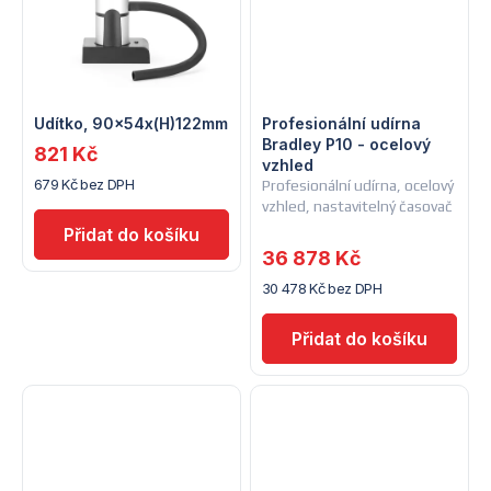
t
t
ů
ů
Udítko, 90x54x(H)122mm
Profesionální udírna
Bradley P10 - ocelový
821 Kč
vzhled
679 Kč bez DPH
Profesionální udírna, ocelový
vzhled, nastavitelný časovač
36 878 Kč
30 478 Kč bez DPH