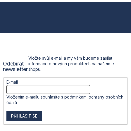
l
Z
á
d
á
a
c
p
í
p
a
r
v
t
k
Vložte svůj e-mail a my vám budeme zasílat
y
Odebírat
informace o nových produktech na našem e-
v
í
newsletter
shopu.
ý
p
i
E-mail
s
u
Vložením e-mailu souhlasíte s
podmínkami ochrany osobních
údajů
PŘIHLÁSIT SE