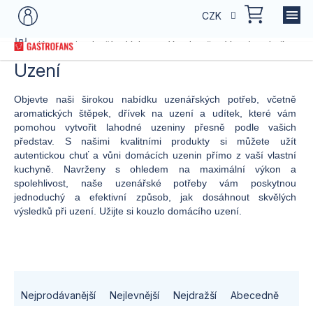
Přejít
NÁKU
CZK
na
KOŠÍK
obsah
Domů
Kategorie zboží
Vybavení kuchyně
Varná technika
U
Uzení
Objevte naši širokou nabídku uzenářských potřeb, včetně
aromatických štěpek, dřívek na uzení a udítek, které vám
pomohou vytvořit lahodné uzeniny přesně podle vašich
představ. S našimi kvalitními produkty si můžete užít
autentickou chuť a vůni domácích uzenin přímo z vaší vlastní
kuchyně. Navrženy s ohledem na maximální výkon a
spolehlivost, naše uzenářské potřeby vám poskytnou
jednoduchý a efektivní způsob, jak dosáhnout skvělých
výsledků při uzení. Užijte si kouzlo domácího uzení.
Ř
Nejprodávanější
Nejlevnější
Nejdražší
Abecedně