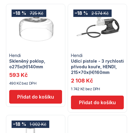
a
V
z
–18 %
–18 %
725 Kč
2 574 Kč
ý
e
p
n
i
í
s
Hendi
Hendi
p
Skleněný poklop,
Udící pistole - 3 rychlosti
o275x(H)140mm
přívodu kouře, HENDI,
p
r
215x70x(H)160mm
593 Kč
r
2 108 Kč
490 Kč bez DPH
o
1 742 Kč bez DPH
o
d
d
u
u
k
–18 %
1 002 Kč
k