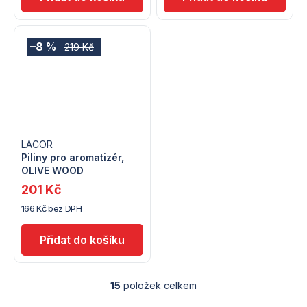
–8 %
219 Kč
LACOR
Piliny pro aromatizér,
OLIVE WOOD
201 Kč
166 Kč bez DPH
15
položek celkem
O
v