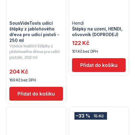
SousVideTools udící
Hendi
štěpky z jabloňového
Štěpky na uzení, HENDI,
dřeva pro udící pistoli -
olivovník (DOPRODEJ)
250 ml
122 Kč
Vysoce kvalitní štěpky z
101 Kč bez DPH
jabloňového dřeva pro udící
pistole, 250 ml
204 Kč
169 Kč bez DPH
–33 %
15 Kč