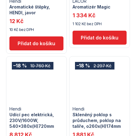
Hendi
LACOR
Aromatické štěpky,
Aromatizér Magic
HENDI, javor
1 334 Kč
12 Kč
1 102 Kč bez DPH
10 Kč bez DPH
–18 %
–18 %
10 760 Kč
2 297 Kč
Hendi
Hendi
Udící pec elektrická,
Skleněný poklop s
230V/1600W,
průduchem, poklop na
540x380x(H)720mm
talíře, o260x(H)174mm
8 812 Kč
1 881 Kč