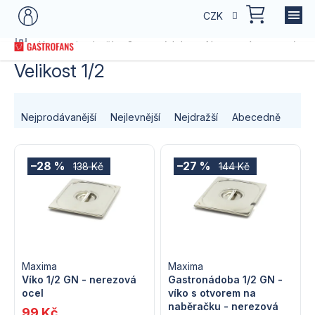
Přejít
NÁKU
CZK
na
KOŠÍK
obsah
Domů
Kategorie zboží
Gastronádoby
Nerezové gastronádo
Velikost 1/2
Ř
Nejprodávanější
Nejlevnější
Nejdražší
Abecedně
a
V
z
–28 %
–27 %
138 Kč
144 Kč
ý
e
p
n
i
í
s
Maxima
Maxima
p
Víko 1/2 GN - nerezová
Gastronádoba 1/2 GN -
ocel
víko s otvorem na
p
r
naběračku - nerezová
99 Kč