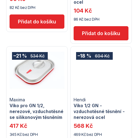
ocel
r
82 Kč bez DPH
o
104 Kč
o
86 Kč bez DPH
d
d
u
u
k
k
–21 %
–18 %
534 Kč
694 Kč
t
t
ů
ů
Maxima
Hendi
Víko pro GN 1/2,
Víko 1/2 GN -
nerezové, vzduchotěsné
vzduchotěsné těsnění -
se silikonovým těsněním
nerezová ocel
417 Kč
568 Kč
345 Kč bez DPH
469 Kč bez DPH