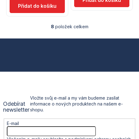
8
položek celkem
O
v
l
Z
á
d
á
a
c
p
í
p
a
r
v
t
k
Vložte svůj e-mail a my vám budeme zasílat
y
Odebírat
informace o nových produktech na našem e-
v
í
newsletter
shopu.
ý
p
i
E-mail
s
u