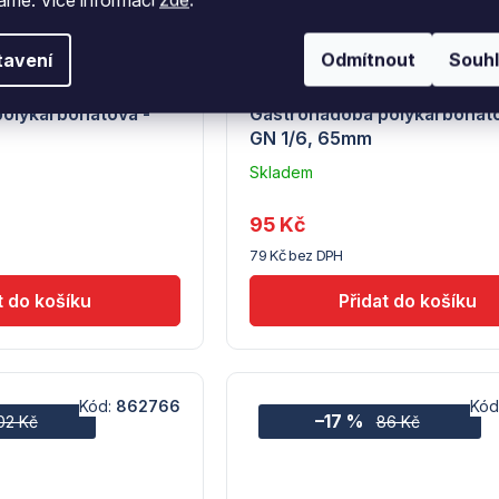
tavení
Odmítnout
Souh
Hendi
olykarbonátová -
Gastronádoba polykarbonáto
GN 1/6, 65mm
Skladem
u
dodavatele
95 Kč
(7) -
79 Kč bez DPH
Hendi
Kód:
862766
Kód
–17 %
02 Kč
86 Kč