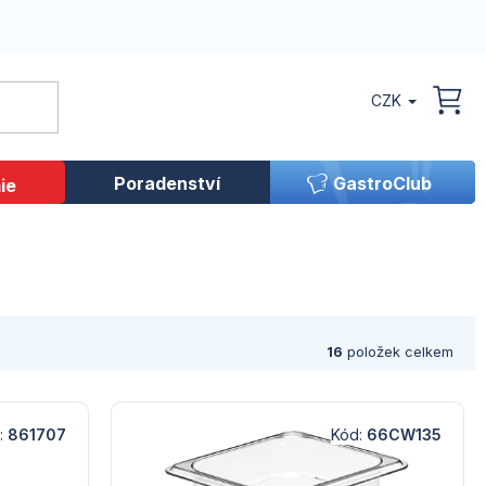
CZK
NÁK
KOŠ
Poradenství
GastroClub
ie
16
položek celkem
:
861707
Kód:
66CW135