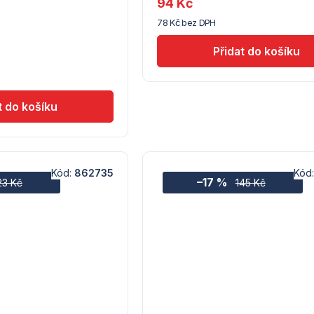
94 Kč
(10)
78 Kč bez DPH
Kód:
862735
Kód
–17 %
23 Kč
145 Kč