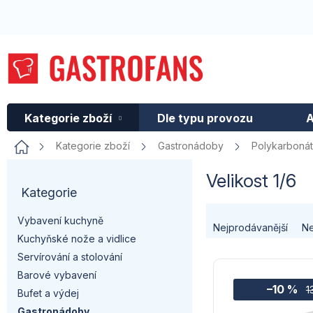
Přejít
na
obsah
Kategorie zboží
Dle typu provozu
A
Domů
Kategorie zboží
Gastronádoby
Polykarboná
P
Velikost 1/6
Kategorie
Přeskočit
o
kategorie
Ř
Vybavení kuchyně
s
Nejprodávanější
Ne
Kuchyňské nože a vidlice
a
t
Servírování a stolování
V
z
Barové vybavení
r
–10 %
ý
1
Bufet a výdej
e
Gastronádoby