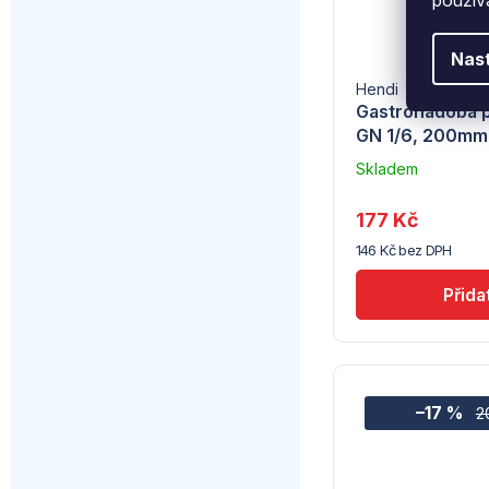
Nas
Hendi
Gastronádoba p
GN 1/6, 200mm
Skladem
u
dodavatele
177 Kč
(7) -
146 Kč bez DPH
Hendi
–17 %
2