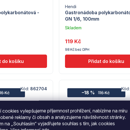
Hendi
olykarbonátová -
Gastronádoba polykarbonáto
GN 1/6, 100mm
Skladem
u
dodavatele
119 Kč
(7) -
98 Kč bez DPH
Hendi
Kód:
862704
Kód
–18 %
16 Kč
116 Kč
 cookies vylepšujeme příjemnost prohlížení, nabízíme na míru
sobené reklamy či obsah a analyzujeme návštěvnost stránky.
ím na „Souhlasím“ vyjadřujete souhlas s tím, jak cookies
váme.
Více informací
zde
.