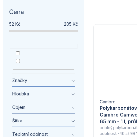
Cena
52
Kč
205
Kč
Maxima
3
stare
6
Značky
Hloubka
Cambro
Objem
Polykarbonáto
Cambro Camwea
Šířka
65 mm - 1 l, pr
odolný polykarbonát
odolnost -40 až 99 
Teplotní odolnost