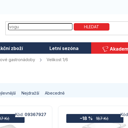
HLEDAT
kční zboží
Letní sezóna
Akadem
tové gastronádoby
Velikost 1/6
jlevnější
Nejdražší
Abecedně
Kód:
09367927
Kód
–18 %
37 Kč
187 Kč