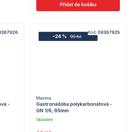
9367926
Kód:
09367925
–24 %
90 Kč
Maxima
vá -
Gastronádoba polykarbonátová -
GN 1/6, 65mm
Skladem
u
dodavatele