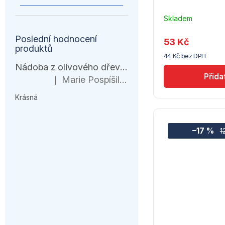
Skladem
u
dodavatele
Poslední hodnocení
53 Kč
(7) -
produktů
44 Kč bez DPH
Hendi
Nádoba z olivového dřeva, HENDI, 245x198x(H)194mm
Marie Pospíšilová
|
Hodnocení produktu je 5 z 5 hvězdiček.
Krásná
–17 %
1