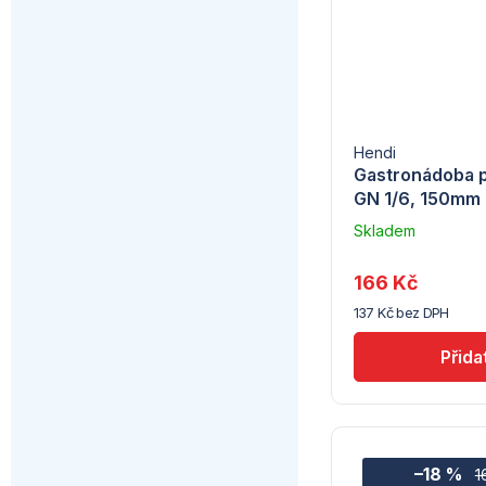
Hendi
Gastronádoba p
GN 1/6, 150mm
Skladem
u
dodavatele
166 Kč
(7) -
137 Kč bez DPH
Hendi
–18 %
1