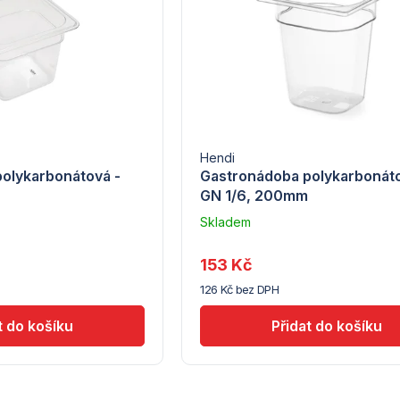
Hendi
olykarbonátová -
Gastronádoba polykarbonáto
GN 1/6, 200mm
Skladem
u
dodavatele
153 Kč
(7) -
126 Kč bez DPH
Hendi