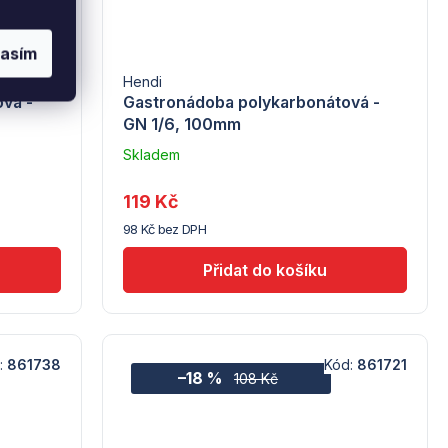
lasím
Hendi
vá -
Gastronádoba polykarbonátová -
GN 1/6, 100mm
Skladem
u
dodavatele
119 Kč
(7) -
98 Kč bez DPH
Hendi
:
861738
Kód:
861721
–18 %
108 Kč