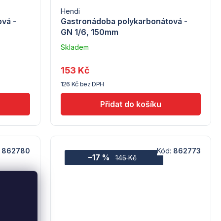
Hendi
vá -
Gastronádoba polykarbonátová -
GN 1/6, 150mm
Skladem
u
dodavatele
153 Kč
(7) -
126 Kč bez DPH
Hendi
:
862780
Kód:
862773
–17 %
145 Kč