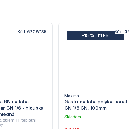
Kód:
62CW135
Kód:
0
–15 %
111 Kč
Maxima
vá GN nádoba
Gastronádoba polykarbonáto
r GN 1/6 - hloubka
GN 1/6 GN, 100mm
ůhledná
Skladem
, objem 1 l, teplotní
u
°C
dodavatele