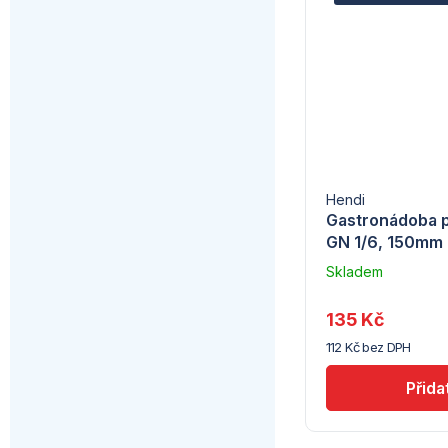
Hendi
Gastronádoba p
GN 1/6, 150mm
Skladem
u
dodavatele
135 Kč
(7) -
112 Kč bez DPH
Hendi