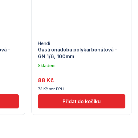
Hendi
vá -
Gastronádoba polykarbonátová -
GN 1/6, 100mm
Skladem
u
dodavatele
88 Kč
(7) -
73 Kč bez DPH
Hendi