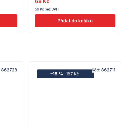
68 Kč
(10)
56 Kč bez DPH
:
862728
Kód:
862711
–18 %
187 Kč