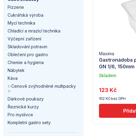
a
p
n
Pizzerie
n
i
Cukrářská výroba
í
Mycí technika
n
s
p
Chladící a mrazící technika
í
Výčepní zařízení
p
r
Skladování potravin
p
r
Maxima
Oblečení pro gastro
o
Gastronádoba p
a
Chemie a hygiena
o
GN 1/6, 150mm
d
Nábytek
n
Skladem
d
Káva
u
u
✨Cenově zvýhodněné multipacky
e
dodavatele
u
123 Kč
✨
(10)
k
102 Kč bez DPH
l
Dárkové poukazy
k
t
Řeznické kurzy
t
Pro myslivce
ů
Kompletní gastro sety
ů