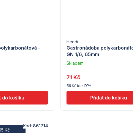
Hendi
olykarbonátová -
Gastronádoba polykarbonáto
GN 1/6, 65mm
Skladem
u
dodavatele
71 Kč
(7) -
59 Kč bez DPH
Hendi
Kód:
861714
65 Kč