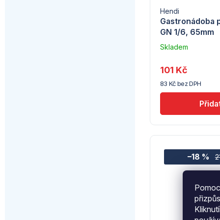
Hendi
Gastronádoba p
GN 1/6, 65mm
Skladem
u
dodavatele
101 Kč
(7) -
83 Kč bez DPH
Hendi
–18 %
2
Pomocí
přizpů
Kliknut
použí