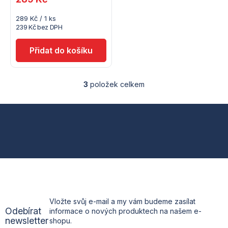
Měrná
289 Kč / 1 ks
cena:
239 Kč bez DPH
3
položek celkem
O
v
l
Z
á
d
á
a
c
p
í
p
a
r
v
t
k
Vložte svůj e-mail a my vám budeme zasílat
y
Odebírat
informace o nových produktech na našem e-
v
í
newsletter
shopu.
ý