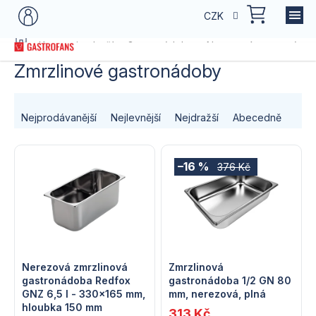
Přejít
NÁKU
CZK
na
KOŠÍK
obsah
Domů
Kategorie zboží
Gastronádoby
Nerezové gastronádo
Zmrzlinové gastronádoby
Ř
Nejprodávanější
Nejlevnější
Nejdražší
Abecedně
a
V
z
–16 %
376 Kč
ý
e
p
n
i
í
s
Nerezová zmrzlinová
Zmrzlinová
p
gastronádoba Redfox
gastronádoba 1/2 GN 80
GNZ 6,5 l - 330x165 mm,
mm, nerezová, plná
p
r
hloubka 150 mm
313 Kč