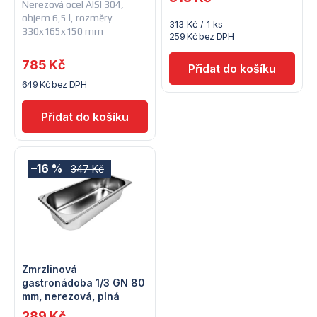
Nerezová ocel AISI 304,
r
o
objem 6,5 l, rozměry
Měrná
313 Kč / 1 ks
330x165x150 mm
cena:
259 Kč bez DPH
o
d
785 Kč
d
u
649 Kč bez DPH
u
k
k
t
t
ů
–16 %
347 Kč
ů
Zmrzlinová
gastronádoba 1/3 GN 80
mm, nerezová, plná
289 Kč