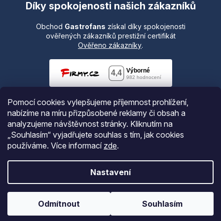
Díky spokojenosti našich zákazníků
Obchod
Gastrofans
získal díky spokojenosti
ověřených zákazníků prestižní certifikát
Ověřeno zákazníky
.
Pomocí cookies vylepšujeme příjemnost prohlížení,
nabízíme na míru přizpůsobené reklamy či obsah a
analyzujeme návštěvnost stránky. Kliknutím na
„Souhlasím“ vyjadřujete souhlas s tím, jak cookies
používáme.
Více informací
zde
.
Vytvořil Shoptet
Nastavení
Copyright 2026
Gastrofans.cz
. Všechna práva vyhrazena.
Odmítnout
Souhlasím
Upravit nastavení cookies