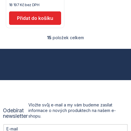
18 197 Kč bez DPH
15
položek celkem
O
v
l
Z
á
d
á
a
c
p
í
p
a
r
v
t
k
Vložte svůj e-mail a my vám budeme zasílat
y
Odebírat
informace o nových produktech na našem e-
v
í
newsletter
shopu.
ý
p
i
E-mail