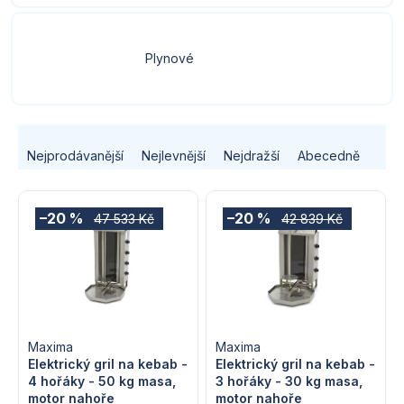
Plynové
Ř
Nejprodávanější
Nejlevnější
Nejdražší
Abecedně
a
V
z
–20 %
–20 %
47 533 Kč
42 839 Kč
ý
e
p
n
i
í
s
Maxima
Maxima
p
Elektrický gril na kebab -
Elektrický gril na kebab -
4 hořáky - 50 kg masa,
3 hořáky - 30 kg masa,
p
r
motor nahoře
motor nahoře