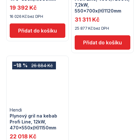
7,2kW,
19 392 Kč
550x700x(H)1120mm
16 026 Kč bez DPH
31 311 Kč
25 877 Kč bez DPH
–18 %
26 884 Kč
Hendi
Plynový gril na kebab
Profi Line, 12kW,
470x550x(H)1150mm
22 018 Kč