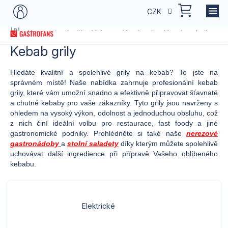
Přejít
NÁKU
CZK
na
KOŠÍK
obsah
Domů
Kategorie zboží
Vybavení kuchyně
Varná technika
G
Kebab grily
Hledáte kvalitní a spolehlivé grily na kebab? To jste na
správném místě! Naše nabídka zahrnuje profesionální kebab
grily, které vám umožní snadno a efektivně připravovat šťavnaté
a chutné kebaby pro vaše zákazníky. Tyto grily jsou navrženy s
ohledem na vysoký výkon, odolnost a jednoduchou obsluhu, což
z nich činí ideální volbu pro restaurace, fast foody a jiné
gastronomické podniky. Prohlédněte si také naše
nerezové
gastronádoby
a
stolní saladety
díky kterým můžete spolehlivě
uchovávat další ingredience při přípravě Vašeho oblíbeného
kebabu.
Elektrické