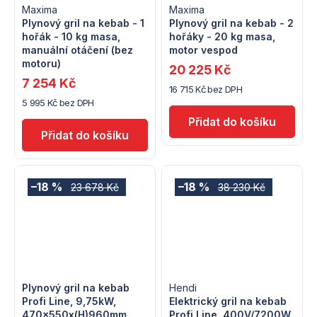
Maxima
Maxima
Plynový gril na kebab - 1
Plynový gril na kebab - 2
hořák - 10 kg masa,
hořáky - 20 kg masa,
manuální otáčení (bez
motor vespod
motoru)
20 225 Kč
7 254 Kč
16 715 Kč bez DPH
5 995 Kč bez DPH
–18 %
–18 %
23 678 Kč
38 230 Kč
Plynový gril na kebab
Hendi
Profi Line, 9,75kW,
Elektrický gril na kebab
470x550x(H)960mm
Profi Line, 400V/7200W,