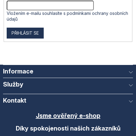
s
u
Vložením e-mailu souhlasíte s
podmínkami ochrany osobních
údajů
PŘIHLÁSIT SE
Informace
Služby
Kontakt
Jsme ověřený e-shop
Díky spokojenosti našich zákazníků