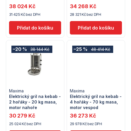
r
38 024 Kč
34 268 Kč
o
31 425 Kč bez DPH
28 321 Kč bez DPH
o
d
d
u
u
k
–20 %
–25 %
38 144 Kč
48 414 Kč
k
t
t
ů
ů
Maxima
Maxima
Elektrický gril na kebab -
Elektrický gril na kebab -
2 hořáky - 20 kg masa,
4 hořáky - 70 kg masa,
motor nahoře
motor vespod
30 279 Kč
36 273 Kč
25 024 Kč bez DPH
29 978 Kč bez DPH