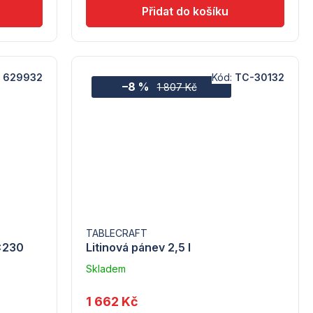
:
629932
Kód:
TC-30132
–8 %
1 807 Kč
TABLECRAFT
0x230
Litinová pánev 2,5 l
Skladem
u
dodavatele
1 662 Kč
(5) -