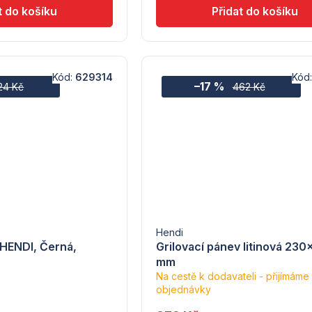
Kód:
629314
Kód
–17 %
24 Kč
462 Kč
Hendi
 HENDI, Černá,
Grilovací pánev litinová 23
mm
Na cestě k dodavateli - přijímáme
objednávky