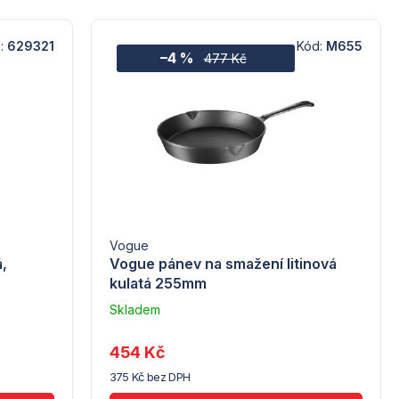
:
629321
Kód:
M655
–4 %
477 Kč
Vogue
á,
Vogue pánev na smažení litinová
kulatá 255mm
Skladem
u
dodavatele
454 Kč
(10)
375 Kč bez DPH