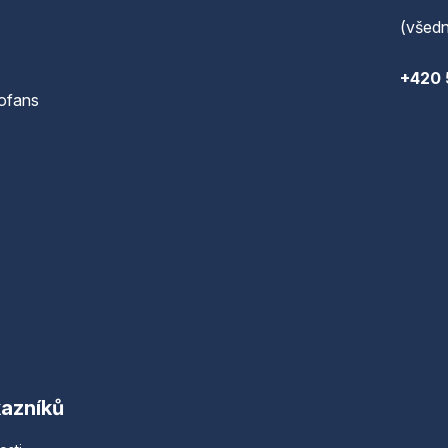
(všedn
+420 
ofans
kazníků