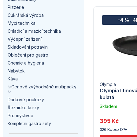
a
a
V
Pizzerie
z
n
Cukrářská výroba
–4 %
ý
4
Mycí technika
e
n
Chladící a mrazící technika
p
n
í
Výčepní zařízení
i
Skladování potravin
í
p
Oblečení pro gastro
s
p
a
Chemie a hygiena
p
Nábytek
r
n
Káva
r
Olympia
o
✨Cenově zvýhodněné multipacky
e
Olympia litinov
✨
o
kulatá
d
l
Dárkové poukazy
Skladem
d
Řeznické kurzy
u
u
Pro myslivce
dodavatele
u
395 Kč
Kompletní gastro sety
(10)
k
326 Kč bez DPH
k