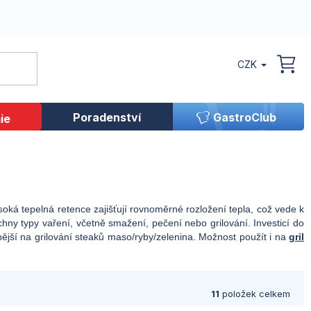
CZK
NÁK
KOŠ
Poradenství
GastroClub
ie
soká tepelná retence zajišťují rovnoměrné rozložení tepla, což vede k
hny typy vaření, včetně smažení, pečení nebo grilování. Investicí do
nější na grilování steaků maso/ryby/zelenina. Možnost použít i na
gril
11
položek celkem