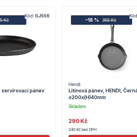
Kód:
GJ556
Kód
–18 %
15 Kč
355 Kč
Hendi
á servírovací pánev
Litinová pánev, HENDI, Čern
o200x(H)40mm
Skladem
u
dodavatele
290 Kč
(7) -
240 Kč bez DPH
Hendi