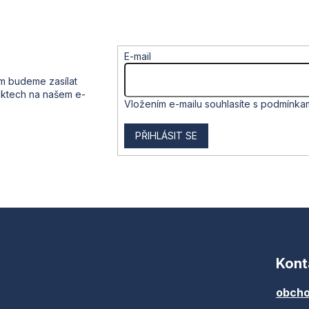
v
k
y
v
E-mail
ý
p
ám budeme zasílat
i
uktech na našem e-
s
Vložením e-mailu souhlasíte s
podmínkam
u
PŘIHLÁSIT SE
Kont
obcho