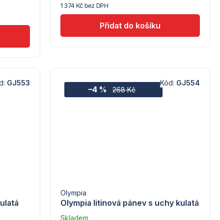
1 374 Kč bez DPH
Tomgast
d:
GJ553
Kód:
GJ554
–4 %
268 Kč
Olympia
ulatá
Olympia litinová pánev s uchy kulatá
Skladem
Průměrné