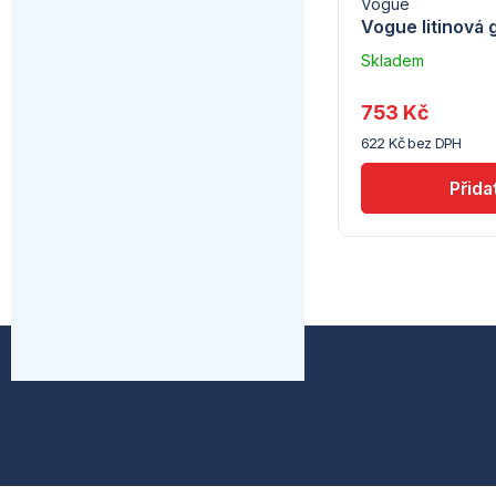
Vogue
Vogue litinová 
Skladem
u
dodavatele
753 Kč
(10)
622 Kč bez DPH
Z
á
p
a