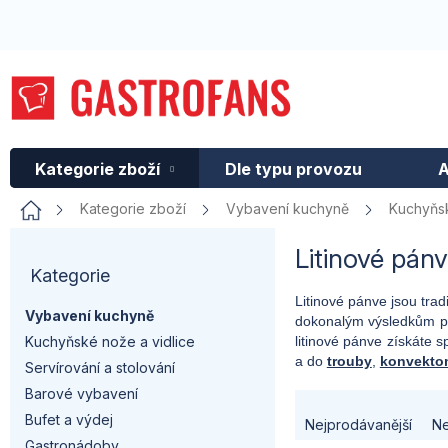
Přejít
na
obsah
Kategorie zboží
Dle typu provozu
A
Domů
Kategorie zboží
Vybavení kuchyně
Kuchyňsk
P
Litinové pán
Kategorie
Přeskočit
o
kategorie
Litinové pánve jsou trad
Vybavení kuchyně
dokonalým výsledkům při
s
litinové pánve získáte 
Kuchyňské nože a vidlice
a do
trouby
,
konvekto
t
Servírování a stolování
Barové vybavení
Ř
r
Bufet a výdej
Nejprodávanější
Ne
Gastronádoby