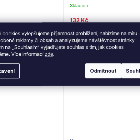
Skladem
u
dodavatele
132 Kč
(10)
109 Kč bez DPH
 cookies vylepšujeme příjemnost prohlížení, nabízíme na míru
sobené reklamy či obsah a analyzujeme návštěvnost stránky.
ím na „Souhlasím“ vyjadřujete souhlas s tím, jak cookies
váme.
Více informací
zde
.
tavení
Odmítnout
Souh
Kód:
K417
K
–5 %
2 Kč
431 Kč