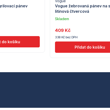
Vogue
grilovací pánev
Vogue žebrovaná pánev na 
litinová čtvercová
Skladem
u
dodavatele
409 Kč
(10)
338 Kč bez DPH
O
v
l
á
d
a
c
í
p
r