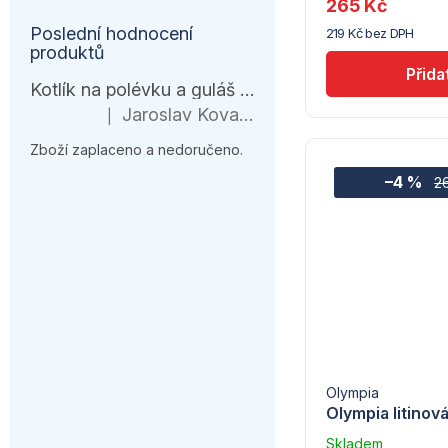
265 Kč
(7) -
Poslední hodnocení
219 Kč bez DPH
Hendi
produktů
Kotlík na polévku a guláš 10 l – černá várnice s ohřívačem
Jaroslav Kovanda
|
Hodnocení produktu je 1 z 5 hvězdiček.
Zboží zaplaceno a nedoručeno.
–4 %
2
Olympia
Olympia litinov
Skladem