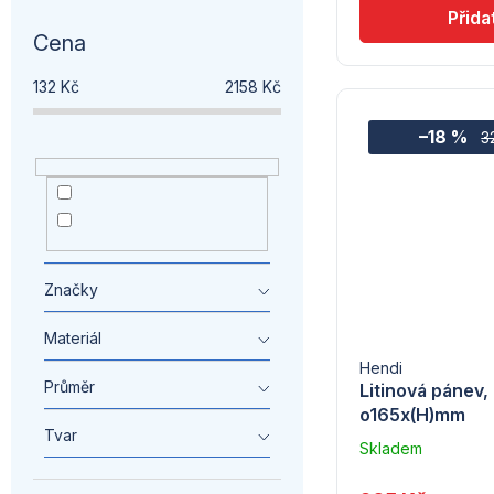
t
t
Cena
ů
ů
132
Kč
2158
Kč
–18 %
3
nemazat
7
stare
1
Značky
Materiál
Hendi
Průměr
Litinová pánev,
o165x(H)mm
Tvar
Skladem
u
dodavatele