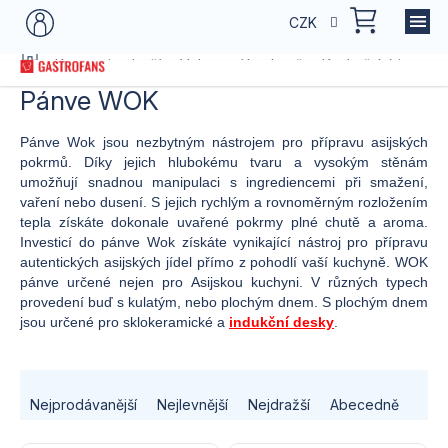
Přejít
NÁKU
CZK
na
KOŠÍK
obsah
Domů
Kategorie zboží
Vybavení kuchyně
Kuchyňský inventá
Pánve WOK
Pánve Wok jsou nezbytným nástrojem pro přípravu asijských
pokrmů. Díky jejich hlubokému tvaru a vysokým stěnám
umožňují snadnou manipulaci s ingrediencemi při smažení,
vaření nebo dusení. S jejich rychlým a rovnoměrným rozložením
tepla získáte dokonale uvařené pokrmy plné chutě a aroma.
Investicí do pánve Wok získáte vynikající nástroj pro přípravu
autentických asijských jídel přímo z pohodlí vaší kuchyně. WOK
pánve určené nejen pro Asijskou kuchyni. V různých typech
provedení buď s kulatým, nebo plochým dnem. S plochým dnem
jsou určené pro sklokeramické a
indukční desky
.
Ř
Nejprodávanější
Nejlevnější
Nejdražší
Abecedně
a