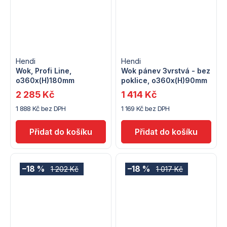
Hendi
Hendi
Wok, Profi Line,
Wok pánev 3vrstvá - bez
o360x(H)180mm
poklice, o360x(H)90mm
2 285 Kč
1 414 Kč
1 888 Kč bez DPH
1 169 Kč bez DPH
–18 %
–18 %
1 202 Kč
1 017 Kč