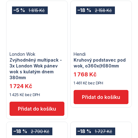
–5 %
–18 %
1 815 Kč
2 158 Kč
London Wok
Hendi
Zvýhodněný multipack -
Kruhový podstavec pod
3x London Wok pánev
wok, o360x(H)80mm
wok s kulatým dnem
1 768 Kč
380mm
1 461 Kč bez DPH
1 724 Kč
1 425 Kč bez DPH
–18 %
–18 %
2 790 Kč
1 727 Kč