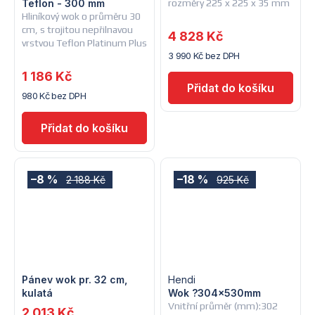
Teflon - 300 mm
rozměry 225 x 225 x 35 mm
Hliníkový wok o průměru 30
cm, s trojitou nepřilnavou
4 828 Kč
vrstvou Teflon Platinum Plus
3 990 Kč bez DPH
1 186 Kč
980 Kč bez DPH
–8 %
–18 %
2 188 Kč
925 Kč
Pánev wok pr. 32 cm,
Hendi
kulatá
Wok ?304x530mm
Vnitřní průměr (mm):302
2 013 Kč