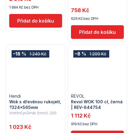
1 664 Kč bez DPH
758 Kč
626 Kč bez DPH
–18 %
–8 %
1 249 Kč
1 209 Kč
Hendi
REVOL
Wok s dřevěnou rukojetí,
Revol WOK 100 cl, černá
?324x565mm
| REV-644754
Vnitřní průměr (mm): 320
1 112 Kč
919 Kč bez DPH
1 023 Kč