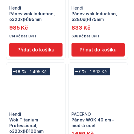
Hendi
Hendi
Pánev wok Induction,
Pánev wok Induction,
o320x(H)95mm
o280x(H)75mm
985 Kč
833 Kč
814 Kč bez DPH
688 Kč bez DPH
–18 %
–7 %
1 495 Kč
1 803 Kč
Hendi
PADERNO
Wok Titanium
Pánev WOK 40 cm –
Professional,
modrá ocel
o320x(H)100mm
1 659 Kč