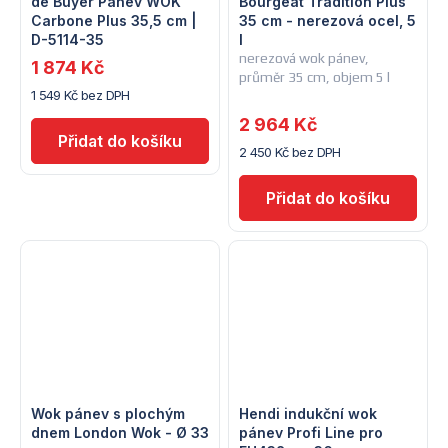
de Buyer Pánev WOK
Bourgeat Tradition Plus
Carbone Plus 35,5 cm |
35 cm - nerezová ocel, 5
D-5114-35
l
nerezová wok pánev,
1 874 Kč
průměr 35 cm, objem 5 l
1 549 Kč bez DPH
2 964 Kč
2 450 Kč bez DPH
Wok pánev s plochým
Hendi indukční wok
dnem London Wok - Ø 33
pánev Profi Line pro