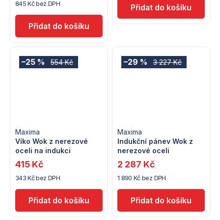
845 Kč bez DPH
–25 %
–29 %
554 Kč
3 227 Kč
Maxima
Maxima
Víko Wok z nerezové
Indukční pánev Wok z
oceli na indukci
nerezové oceli
415 Kč
2 287 Kč
343 Kč bez DPH
1 890 Kč bez DPH