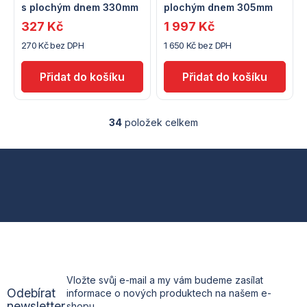
s plochým dnem 330mm
plochým dnem 305mm
327 Kč
1 997 Kč
270 Kč bez DPH
1 650 Kč bez DPH
34
položek celkem
O
v
l
Z
á
d
á
a
c
p
í
p
a
r
v
t
k
Vložte svůj e-mail a my vám budeme zasílat
y
Odebírat
informace o nových produktech na našem e-
v
í
newsletter
shopu.