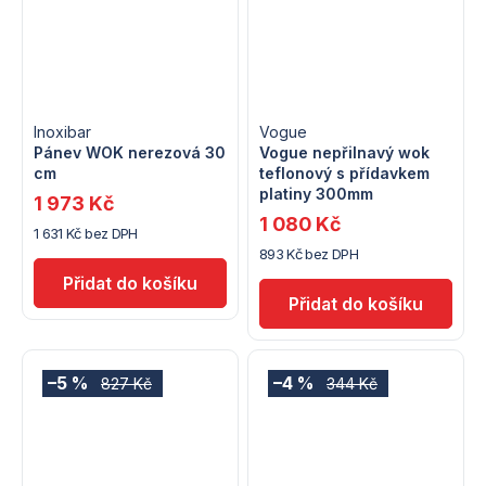
Inoxibar
Vogue
Pánev WOK nerezová 30
Vogue nepřilnavý wok
cm
teflonový s přídavkem
platiny 300mm
1 973 Kč
1 080 Kč
1 631 Kč bez DPH
893 Kč bez DPH
–5 %
–4 %
827 Kč
344 Kč