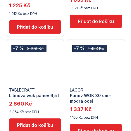
1 225 Kč
1 371 Kč bez DPH
1 012 Kč bez DPH
–7 %
–7 %
3 108 Kč
1 453 Kč
TABLECRAFT
LACOR
Litinová wok pánev 6,5 l
Pánev WOK 30 cm –
modrá ocel
2 860 Kč
1 337 Kč
2 364 Kč bez DPH
1 105 Kč bez DPH