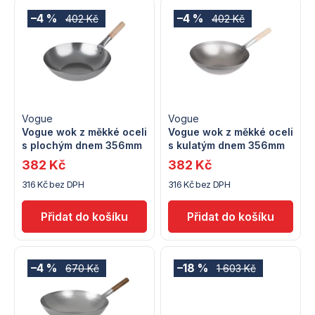
V
z
–4 %
–4 %
402 Kč
402 Kč
ý
e
p
n
i
í
s
Vogue
Vogue
p
Vogue wok z měkké oceli
Vogue wok z měkké oceli
s plochým dnem 356mm
s kulatým dnem 356mm
p
r
382 Kč
382 Kč
r
316 Kč bez DPH
316 Kč bez DPH
o
o
d
d
u
u
–4 %
–18 %
670 Kč
1 603 Kč
k
k
t