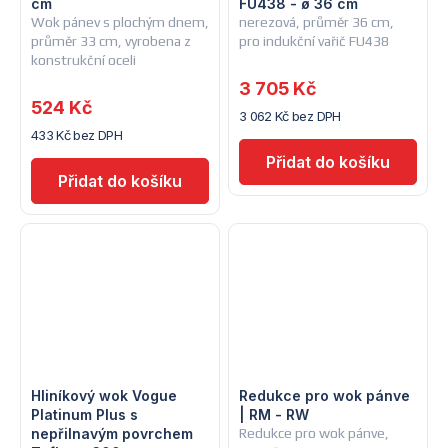
cm
FU438 - ø 36 cm
Wok pánev s plochým dnem,
nerezová, průměr 36 cm,
průměr 33 cm, vyrobena z
pro indukční vařič FU438
konstrukční oceli
3 705 Kč
524 Kč
3 062 Kč bez DPH
433 Kč bez DPH
Hliníkový wok Vogue
Redukce pro wok pánve
Platinum Plus s
| RM - RW
nepřilnavým povrchem
Redukce pro wok pánve,