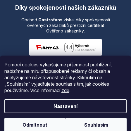
Díky spokojenosti našich zákazníků
Obchod
Gastrofans
získal díky spokojenosti
ověřených zákazníků prestižní certifikát
Ověřeno zákazníky
.
Pomocí cookies vylepšujeme příjemnost prohlížení,
nabízíme na míru přizpůsobené reklamy či obsah a
analyzujeme návštěvnost stránky. Kliknutím na
„Souhlasím“ vyjadřujete souhlas s tím, jak cookies
používáme.
Více informací
zde
.
Vytvořil Shoptet
Nastavení
Copyright 2026
Gastrofans.cz
. Všechna práva vyhrazena.
Odmítnout
Souhlasím
Upravit nastavení cookies