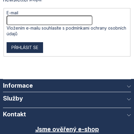
ý
p
i
E-mail
s
u
Vložením e-mailu souhlasíte s
podmínkami ochrany osobních
údajů
PŘIHLÁSIT SE
Informace
Služby
Kontakt
Jsme ověřený e-shop