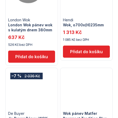
t
ů
ů
London Wok
Hendi
London Wok pánev wok
Wok, o700x(H)235mm
s kulatým dnem 380mm
1 313 Kč
637 Kč
1 085 Kč bez DPH
526 Kč bez DPH
–7 %
2 036 Kč
De Buyer
Wok pánev Matfer