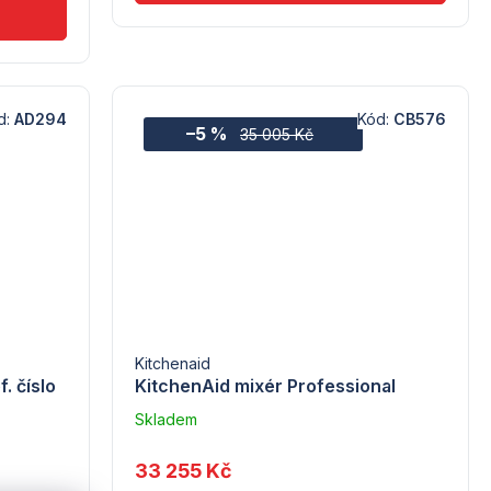
d:
AD294
Kód:
CB576
–5 %
35 005 Kč
Kitchenaid
. číslo
KitchenAid mixér Professional
Skladem
u
dodavatele
33 255 Kč
(10)