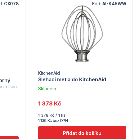
d:
CX078
Kód:
AI-K45WW
d
KitchenAid
Šlehací metla do KitchenAid
íbrný
vou mísou,
Skladem
–
Troubsko
1 378 Kč
Měrná
1 378 Kč / 1 ks
cena:
1 139 Kč bez DPH