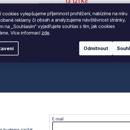
13 121 Kč
(10)
10 844 Kč bez DPH
 cookies vylepšujeme příjemnost prohlížení, nabízíme na míru
sobené reklamy či obsah a analyzujeme návštěvnost stránky.
ím na „Souhlasím“ vyjadřujete souhlas s tím, jak cookies
váme.
Více informací
zde
.
O
tavení
Odmítnout
Souh
v
l
á
d
a
c
í
p
r
v
k
y
v
E-mail
ý
p
ám budeme zasílat