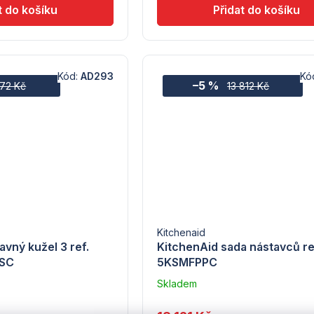
Kód:
AD293
Kó
–5 %
272 Kč
13 812 Kč
Kitchenaid
avný kužel 3 ref.
KitchenAid sada nástavců ref
MSC
5KSMFPPC
Skladem
u
dodavatele