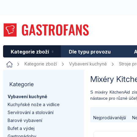
Přejít
na
obsah
Kategorie zboží
Dle typu provozu
A
Domů
Kategorie zboží
Vybavení kuchyně
Stroje p
P
Mixéry Kitch
Kategorie
Přeskočit
o
kategorie
S mixéry KitchenAid zís
Vybavení kuchyně
nástavce pro různé účely
s
Kuchyňské nože a vidlice
Ř
t
Servírování a stolování
Nejprodávanější
Ne
Barové vybavení
a
r
Bufet a výdej
V
Gastronádoby