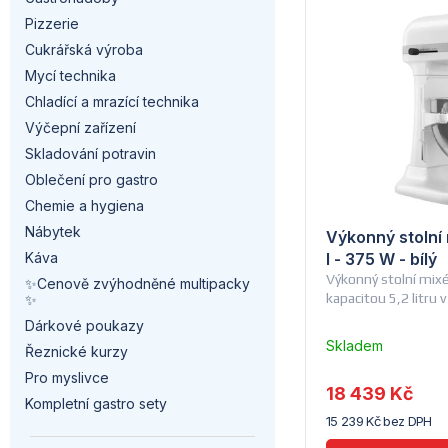
z
a
Pizzerie
ý
e
n
Cukrářská výroba
p
Mycí technika
n
n
Chladící a mrazící technika
i
í
í
Výčepní zařízení
s
Skladování potravin
p
p
Oblečení pro gastro
p
r
a
Chemie a hygiena
r
Nábytek
Výkonný stolní 
o
n
l - 375 W - bílý
Káva
o
Výkonný stolní mixér
d
✨Cenově zvýhodněné multipacky
e
kapacitou 5,2 litru v
✨
d
u
l
Dárkové poukazy
Skladem
Řeznické kurzy
u
u
k
Pro myslivce
dodavatele
18 439 Kč
k
(10)
Kompletní gastro sety
t
15 239 Kč bez DPH
t