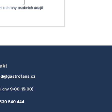
i ochrany osobních údajů
akt
d@gastrofans.cz
í dny
9:00-15:00
)
530 540 444