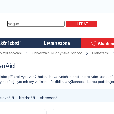
HLEDAT
kční zboží
Letní sezóna
Akadem
ro zpracování
Univerzální kuchyňské roboty
Planetární
enAid
káte přístroj vybavený řadou inovativních funkcí, které vám usnadní
 nabízejí tyto mixéry veškerou flexibilitu a výkonnost, kterou potřebuj
jlevnější
Nejdražší
Abecedně