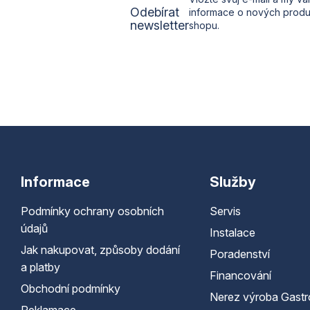
Odebírat
informace o nových prod
newsletter
shopu.
Informace
Služby
Podmínky ochrany osobních
Servis
údajů
Instalace
Jak nakupovat, způsoby dodání
Poradenství
a platby
Financování
Obchodní podmínky
Nerez výroba Gastr
Reklamace