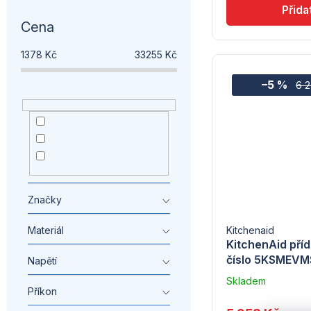
ů
ů
Cena
1378
Kč
33255
Kč
–5 %
6 
nemazat
3
Medailonek -
3
Univerzální
stare
3
Značky
Materiál
Kitchenaid
KitchenAid příd
číslo 5KSMEV
Napětí
Skladem
Příkon
u
dodavatele