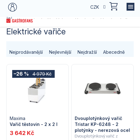
Přejít
NÁKU
CZK
na
KOŠÍK
obsah
Domů
Kategorie zboží
Vybavení kuchyně
Varná technika
S
Elektrické vařiče
Ř
Nejprodávanější
Nejlevnější
Nejdražší
Abecedně
a
V
z
–26 %
4 979 Kč
ý
e
p
n
i
í
s
Maxima
Dvouplotýnkový vařič
p
Vařič těstovin - 2 x 2 l
Tristar KP-6248 - 2
plotýnky - nerezová ocel
p
3 642 Kč
r
Dvouplotýnkový vařič z