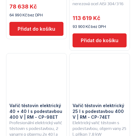
nerezová ocel AISI 304/316
78 638 Kč
64 990 Kč bez DPH
113 619 Kč
93 900 Kč bez DPH
Vařič těstovin elektrický
Vařič těstovin elektrický
40 + 40 l s podestavbou
25 l s podestavbou 400
400 V | RM - CP-98ET
V | RM - CP-74ET
Profesionální elektrický vařič
Elektrický vařič těstovin s
těstovin s podestavbou, 2
podestavbou, objem vany 25
vanami o objemu 2x 40 l a
l, příkon 7,8 kW