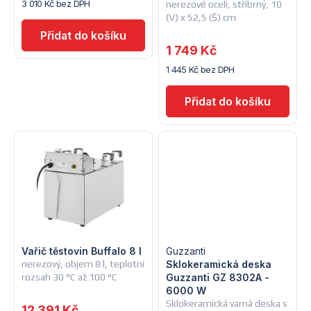
3 010 Kč bez DPH
nerezové oceli, stříbrný, 10
r
o
(V) x 52,5 (Š) cm
o
d
1 749 Kč
d
1 445 Kč bez DPH
u
u
k
k
t
t
ů
ů
Vařič těstovin Buffalo 8 l
Guzzanti
nerezový, objem 8 l, teplotní
Sklokeramická deska
rozsah 30 °C až 100 °C
Guzzanti GZ 8302A -
6000 W
Sklokeramická varná deska s
12 391 Kč