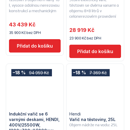
l, vysoce odolnou nerezovou
těstovin se dvěma vanami o
konstrukcí a mechanickým
objemu 8+8 litrů v
napouštěním vody
celonerezovém provedení
43 439 Kč
28 919 Kč
35 900 Kč bez DPH
23 900 Kč bez DPH
–18 %
–18 %
94 959 Kč
7 369 Kč
Indukční vařič se 6
Hendi
varnými deskami, HENDI,
Vařič na těstoviny, 25L
400V/25500W,
Objem nádrže na vodu: 25L