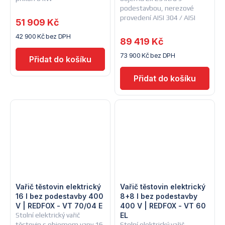
podestavbou, nerezové
provedení AISI 304 / AISI
51 909 Kč
316, napájení 400 V
42 900 Kč bez DPH
89 419 Kč
73 900 Kč bez DPH
Vařič těstovin elektrický
Vařič těstovin elektrický
16 l bez podestavby 400
8+8 l bez podestavby
V | REDFOX - VT 70/04 E
400 V | REDFOX - VT 60
Stolní elektrický vařič
EL
těstovin s objemem vany 16
Stolní elektrický vařič