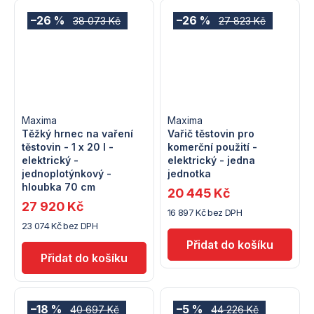
–26 %
–26 %
38 073 Kč
27 823 Kč
Maxima
Maxima
Těžký hrnec na vaření
Vařič těstovin pro
těstovin - 1 x 20 l -
komerční použití -
elektrický -
elektrický - jedna
jednoplotýnkový -
jednotka
hloubka 70 cm
20 445 Kč
27 920 Kč
16 897 Kč bez DPH
23 074 Kč bez DPH
–18 %
–5 %
40 697 Kč
44 226 Kč