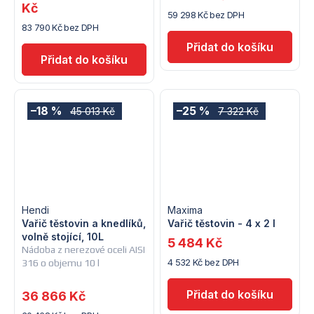
Kč
59 298 Kč bez DPH
83 790 Kč bez DPH
–18 %
–25 %
45 013 Kč
7 322 Kč
Hendi
Maxima
Vařič těstovin a knedlíků,
Vařič těstovin - 4 x 2 l
volně stojící, 10L
5 484 Kč
Nádoba z nerezové oceli AISI
4 532 Kč bez DPH
316 o objemu 10 l
36 866 Kč