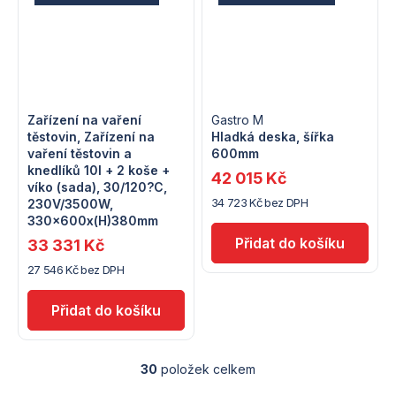
Zařízení na vaření
Gastro M
těstovin, Zařízení na
Hladká deska, šířka
vaření těstovin a
600mm
knedlíků 10l + 2 koše +
42 015 Kč
víko (sada), 30/120?C,
34 723 Kč bez DPH
230V/3500W,
330x600x(H)380mm
33 331 Kč
27 546 Kč bez DPH
30
položek celkem
O
v