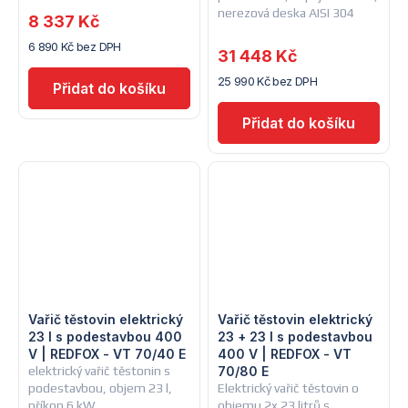
nerezová deska AISI 304
8 337 Kč
6 890 Kč bez DPH
31 448 Kč
25 990 Kč bez DPH
Vařič těstovin elektrický
Vařič těstovin elektrický
23 l s podestavbou 400
23 + 23 l s podestavbou
V | REDFOX - VT 70/40 E
400 V | REDFOX - VT
elektrický vařič těstonin s
70/80 E
podestavbou, objem 23 l,
Elektrický vařič těstovin o
příkon 6 kW
objemu 2x 23 litrů s