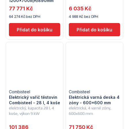
1200x700x(H)890mm
77 771 Kč
6 035 Kč
64 274 Kč bez DPH
4 988 Kč bez DPH
Combisteel
Combisteel
Elektrický vařič těstovin
Elektrická varná deska 4
Combisteel - 28 l, 4 koše
zóny - 600x600 mm
elektrický, kapacita 28 l, 4
elektrická, 4 varné zóny,
koše, výkon 9 kW
600x600 mm
101 386
71 750 Kč