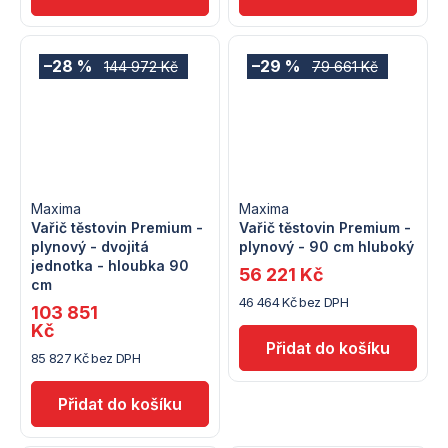
–28 %
–29 %
144 972 Kč
79 661 Kč
Maxima
Maxima
Vařič těstovin Premium -
Vařič těstovin Premium -
plynový - dvojitá
plynový - 90 cm hluboký
jednotka - hloubka 90
56 221 Kč
cm
46 464 Kč bez DPH
103 851
Kč
85 827 Kč bez DPH