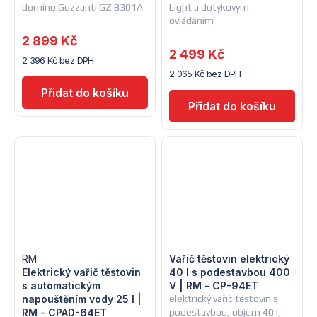
domino Guzzanti GZ 8301A
Light a dotykovým
ovládáním
2 899 Kč
2 499 Kč
2 396 Kč bez DPH
2 065 Kč bez DPH
RM
Vařič těstovin elektrický
Elektrický vařič těstovin
40 l s podestavbou 400
s automatickým
V | RM - CP-94ET
napouštěním vody 25 l |
elektrický vařič těstovin s
RM - CPAD-64ET
podestavbou, objem 40 l,