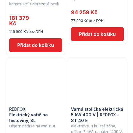
konstrukcí z nerezové oceli
AISI 304
94 259 Kč
181 379
77 900 Kč bez DPH
Kč
149 900 Kč bez DPH
REDFOX
Varná stolička elektrická
Elektrický vařič na
5 kW 400 V | REDFOX -
těstoviny, 8L
ST 40 E
Objem nádrže na vodu: 8L
elektrická, 1 kulatá zóna,
příkon 5 kW, napájení 400 V,