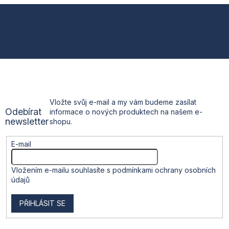
l
Z
á
d
á
a
c
p
í
p
a
r
v
t
k
Vložte svůj e-mail a my vám budeme zasílat
y
Odebírat
informace o nových produktech na našem e-
v
í
newsletter
shopu.
ý
p
i
E-mail
s
u
Vložením e-mailu souhlasíte s
podmínkami ochrany osobních
údajů
PŘIHLÁSIT SE