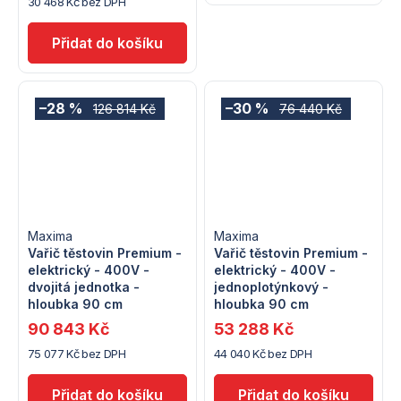
30 468 Kč bez DPH
–28 %
–30 %
126 814 Kč
76 440 Kč
Maxima
Maxima
Vařič těstovin Premium -
Vařič těstovin Premium -
elektrický - 400V -
elektrický - 400V -
dvojitá jednotka -
jednoplotýnkový -
hloubka 90 cm
hloubka 90 cm
90 843 Kč
53 288 Kč
75 077 Kč bez DPH
44 040 Kč bez DPH